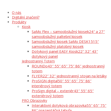
O nás
Digitální značení?
Produkty
Kiosk
SaMo Flex – samoobslužný kiosek
24″ a 27″
samoobslužný paltební kiosek
Samoobslužný kiosek SaMo DESK15
15″
samoobslužný platobný kiosek
Dotykový panel EASY Kiosk
22″ 32″ 43″
dotykový panel
Jednostranný Totem
ROUNDo
43″ 55″ 65″ 75″ 86″ jednostranný
totem
FLYER
22″ 32″ jednostranný stojan na letáky
ProSIGN digital
50″ 55″ 65″ 75″ 86″
interiérový totem
ProSign digital – exteriér
43″ 55″ 65″
exteriérový totem
PRO Obrazovky
Interaktivní dotyková obrazovka
55″ 65″ 75″
86″ prezentáčná tabuľa