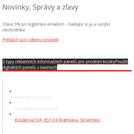
Novinky, Správy a zľavy
Zľava 5% pri registrácii emailom - žiadajte si ju u svojho
obchodníka
Prihlásiť sa k odberu noviniek
3 typy reklamních informačních panelů pro prodejní kiosky
Použití
digitálních panelů v kasinech
Předváděcí místnost
www.wvsignage.sk
kontakt@wvsignage.sk
Bosákova 5/A, 851 04 Bratislava, Slovensko
Poděkování