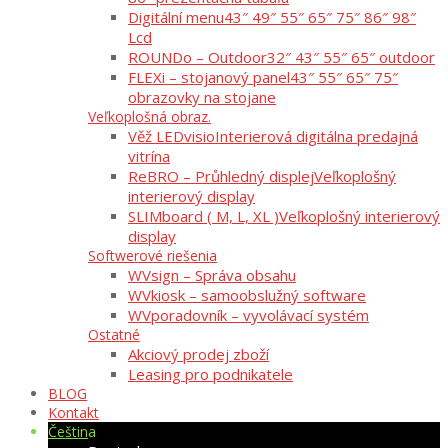
Digitální menu
43″ 49″ 55″ 65″ 75″ 86″ 98″
Lcd
ROUNDo – Outdoor
32″ 43″ 55″ 65″ outdoor
FLEXi – stojanový panel
43″ 55″ 65″ 75″
obrazovky na stojane
Veľkoplošná obraz.
Věž LEDvisio
Interierová digitálna predajná
vitrína
ReBRO – Průhledný displej
Veľkoplošný
interierový display
SLIMboard ( M, L, XL )
Veľkoplošný interierový
display
Softwerové riešenia
WVsign – Správa obsahu
WVkiosk – samoobslužný software
WVporadovník – vyvolávací systém
Ostatné
Akciový prodej zboží
Leasing pro podnikatele
BLOG
Kontakt
Čeština