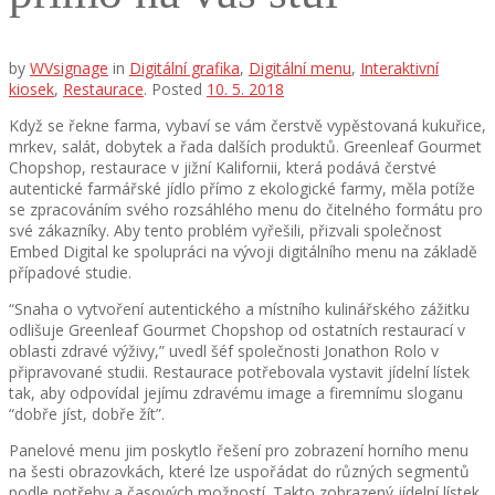
by
WVsignage
in
Digitální grafika
,
Digitální menu
,
Interaktivní
kiosek
,
Restaurace
.
Posted
10. 5. 2018
Když se řekne farma, vybaví se vám čerstvě vypěstovaná kukuřice,
mrkev, salát, dobytek a řada dalších produktů. Greenleaf Gourmet
Chopshop, restaurace v jižní Kalifornii, která podává čerstvé
autentické farmářské jídlo přímo z ekologické farmy, měla potíže
se zpracováním svého rozsáhlého menu do čitelného formátu pro
své zákazníky. Aby tento problém vyřešili, přizvali společnost
Embed Digital ke spolupráci na vývoji digitálního menu na základě
případové studie.
“Snaha o vytvoření autentického a místního kulinářského zážitku
odlišuje Greenleaf Gourmet Chopshop od ostatních restaurací v
oblasti zdravé výživy,” uvedl šéf společnosti Jonathon Rolo v
připravované studii. Restaurace potřebovala vystavit jídelní lístek
tak, aby odpovídal jejímu zdravému image a firemnímu sloganu
“dobře jíst, dobře žít”.
Panelové menu jim poskytlo řešení pro zobrazení horního menu
na šesti obrazovkách, které lze uspořádat do různých segmentů
podle potřeby a časových možností. Takto zobrazený jídelní lístek