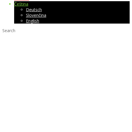
Čeština
Deutsch
Slovenčina
English
Search
Digitální
panelové menu
přináší produkty
z farmy přímo
na váš stůl