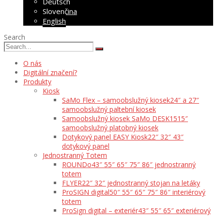
Deutsch
Slovenčina
English
Search
O nás
Digitální značení?
Produkty
Kiosk
SaMo Flex – samoobslužný kiosek
24″ a 27″
samoobslužný paltební kiosek
Samoobslužný kiosek SaMo DESK15
15″
samoobslužný platobný kiosek
Dotykový panel EASY Kiosk
22″ 32″ 43″
dotykový panel
Jednostranný Totem
ROUNDo
43″ 55″ 65″ 75″ 86″ jednostranný
totem
FLYER
22″ 32″ jednostranný stojan na letáky
ProSIGN digital
50″ 55″ 65″ 75″ 86″ interiérový
totem
ProSign digital – exteriér
43″ 55″ 65″ exteriérový