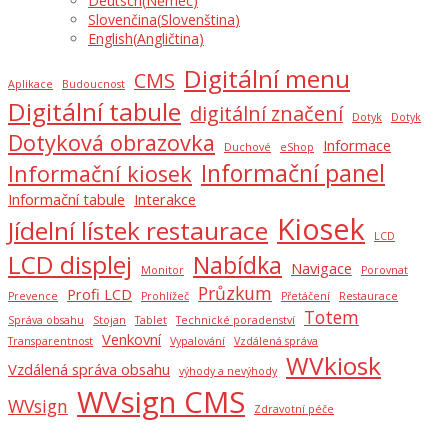
Deutsch
(
Němec
)
Slovenčina
(
Slovenština
)
English
(
Angličtina
)
Digitální menu
CMS
Aplikace
Budoucnost
Digitální tabule
digitální značení
Dotyk
Dotyk
Dotyková obrazovka
Informace
Duchové
eShop
Informační panel
Informační kiosek
Informační tabule
Interakce
Kiosek
Jídelní lístek restaurace
LCD
LCD displej
Nabídka
Navigace
Monitor
Porovnat
Průzkum
Profi LCD
Prevence
Prohlížeč
Přetáčení
Restaurace
Totem
Správa obsahu
Stojan
Tablet
Technické poradenství
Venkovní
Transparentnost
Vypalování
Vzdálená správa
WVkiosk
Vzdálená správa obsahu
výhody a nevýhody
WVsign CMS
WVsign
Zdravotní péče