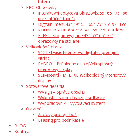
totem
PRO Obrazovky
Interaktivní dotyková obrazovka
55″ 65″ 75″ 86″
prezentáčná tabuľa
Digitální menu
43″ 49″ 55″ 65″ 75″ 86″ 98″ Lcd
ROUNDo – Outdoor
32″ 43″ 55″ 65″ outdoor
FLEXi – stojanový panel
43″ 55″ 65″ 75″
obrazovky na stojane
Veľkoplošná obraz.
Věž LEDvisio
Interierová digitálna predajná
vitrína
ReBRO – Průhledný displej
Veľkoplošný
interierový display
SLIMboard ( M, L, XL )
Veľkoplošný interierový
display
Softwerové riešenia
WVsign – Správa obsahu
WVkiosk – samoobslužný software
WVporadovník – vyvolávací systém
Ostatné
Akciový prodej zboží
Leasing pro podnikatele
BLOG
Kontakt