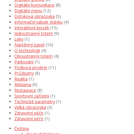
Digitální komunikace
(8)
Digitální menu
(12)
Dotyková obrazovka
(5)
Informační tabule stánku
(4)
Interaktivní kiosek
(15)
Jednostranný totem
(9)
Léky
(1)
Nástěnný panel
(10)
O technologii
(4)
Oboustranný totem
(4)
Parkování
(1)
Podpora prodeje
(11)
Průzkumy
(8)
Realita
(1)
Reklama
(9)
Restaurace
(8)
Sportovní zařízení
(1)
Technické parametry
(1)
Velká obrazovka
(3)
Zdravotní péče
(1)
Zdravotní péče
(1)
Čeština