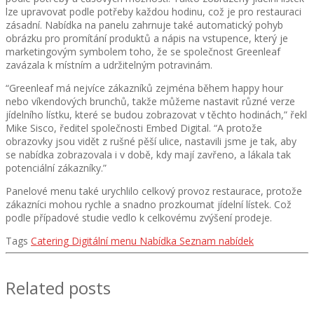
lze upravovat podle potřeby každou hodinu, což je pro restauraci
zásadní. Nabídka na panelu zahrnuje také automatický pohyb
obrázku pro promítání produktů a nápis na vstupence, který je
marketingovým symbolem toho, že se společnost Greenleaf
zavázala k místním a udržitelným potravinám.
“Greenleaf má nejvíce zákazníků zejména během happy hour
nebo víkendových brunchů, takže můžeme nastavit různé verze
jídelního lístku, které se budou zobrazovat v těchto hodinách,” řekl
Mike Sisco, ředitel společnosti Embed Digital. “A protože
obrazovky jsou vidět z rušné pěší ulice, nastavili jsme je tak, aby
se nabídka zobrazovala i v době, kdy mají zavřeno, a lákala tak
potenciální zákazníky.”
Panelové menu také urychlilo celkový provoz restaurace, protože
zákazníci mohou rychle a snadno prozkoumat jídelní lístek. Což
podle případové studie vedlo k celkovému zvýšení prodeje.
Tags
Catering
Digitální menu
Nabídka
Seznam nabídek
Related posts