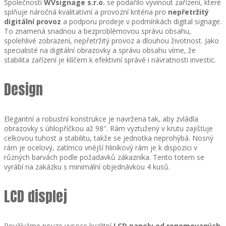
Společnosti
WVsignage s.r.o.
se podařilo vyvinout zařízení, které
splňuje náročná kvalitativní a provozní kritéria pro
nepřetržitý
digitální provoz
a podporu prodeje v podmínkách digital signage.
To znamená snadnou a bezproblémovou správu obsahu,
spolehlivé zobrazení, nepřetržitý provoz a dlouhou životnost. Jako
specialisté na digitální obrazovky a správu obsahu víme, že
stabilita zařízení je klíčem k efektivní správě i návratnosti investic.
Design
Elegantní a robustní konstrukce je navržena tak, aby zvládla
obrazovky s úhlopříčkou až 98″. Rám vyztužený v krutu zajišťuje
celkovou tuhost a stabilitu, takže se jednotka neprohýbá. Nosný
rám je ocelový, zatímco vnější hliníkový rám je k dispozici v
různých barvách podle požadavků zákazníka. Tento totem se
vyrábí na zakázku s minimální objednávkou 4 kusů.
LCD displej
Používáme pouze vysoce kvalitní
LCD panely od renomovaných