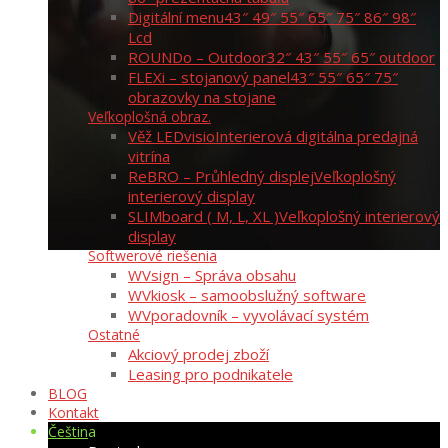
Digitální menu
43″ 49″ 55″ 65″ 75″ 86″ 98″
Lcd
ROUNDo – Outdoor
32″ 43″ 55″ 65″ outdoor
FLEXi – stojanový panel
43″ 55″ 65″ 75″
obrazovky na stojane
Veľkoplošná obraz.
Věž LEDvisio
Interierová digitálna predajná
vitrína
ReBRO – Průhledný displej
Veľkoplošný
interierový display
SLIMboard ( M, L, XL )
Veľkoplošný interierový
display
Softwerové riešenia
WVsign – Správa obsahu
WVkiosk – samoobslužný software
WVporadovník – vyvolávací systém
Ostatné
Akciový prodej zboží
Leasing pro podnikatele
BLOG
Kontakt
Čeština