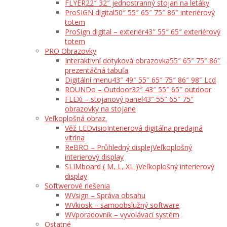
FLYER
22″ 32″ jednostranný stojan na letáky
ProSIGN digital
50″ 55″ 65″ 75″ 86″ interiérový
totem
ProSign digital – exteriér
43″ 55″ 65″ exteriérový
totem
PRO Obrazovky
Interaktivní dotyková obrazovka
55″ 65″ 75″ 86″
prezentáčná tabuľa
Digitální menu
43″ 49″ 55″ 65″ 75″ 86″ 98″ Lcd
ROUNDo – Outdoor
32″ 43″ 55″ 65″ outdoor
FLEXi – stojanový panel
43″ 55″ 65″ 75″
obrazovky na stojane
Veľkoplošná obraz.
Věž LEDvisio
Interierová digitálna predajná
vitrína
ReBRO – Průhledný displej
Veľkoplošný
interierový display
SLIMboard ( M, L, XL )
Veľkoplošný interierový
display
Softwerové riešenia
WVsign – Správa obsahu
WVkiosk – samoobslužný software
WVporadovník – vyvolávací systém
Ostatné