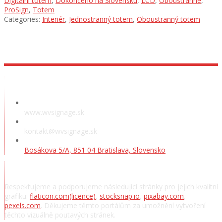
Digitální totem
,
Dokončeno na Slovensku
,
LCD
,
Oboustranné
,
ProSign
,
Totem
Categories:
Interiér
,
Jednostranný totem
,
Oboustranný totem
Předváděcí místnost
www.wvsignage.sk
kontakt@wvsignage.sk
Bosákova 5/A, 851 04 Bratislava, Slovensko
Poděkování
Respektujeme a podporujeme následující stránky pro jejich kvalitní
grafiku:
flaticon.com
(licence)
,
stocksnap.io
,
pixabay.com
,
pexels.com
. Děkujeme těmto portálům za umožnění vytvoření
těchto vizuálně poutavých stránek.