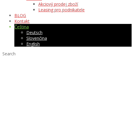
Akciový prodej zboží
Leasing pro podnikatele
BLOG
Kontakt
Čeština
Deutsch
Slovenčina
English
Search