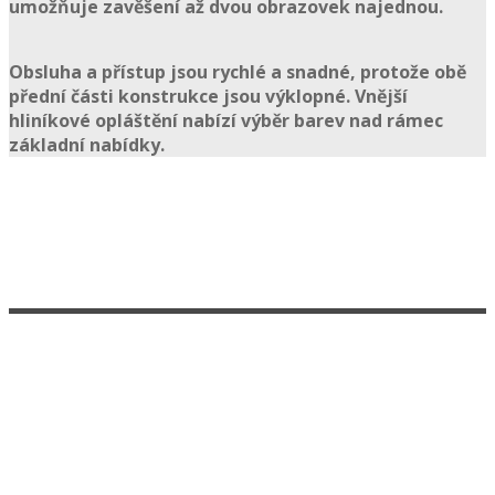
umožňuje zavěšení až
dvou obrazovek na
jednou.
Obsluha a přístup jsou rychlé a snadné, protože
obě
přední části konstrukce jsou výklopné
. Vnější
hliníkové opláštění
nabízí výběr barev nad rámec
základní nabídky.
Přehrávač USB Plug&Play