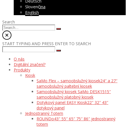
Deutsch
Slovenčina
English
Search
START TYPING AND PRESS ENTER TO SEARCH
O nás
Digitální značení?
Produkty
Kiosk
SaMo Flex – samoobslužný kiosek
24″ a 27″
samoobslužný paltební kiosek
Samoobslužný kiosek SaMo DESK15
15″
samoobslužný platobný kiosek
Dotykový panel EASY Kiosk
22″ 32″ 43″
dotykový panel
Jednostranný Totem
ROUNDo
43″ 55″ 65″ 75″ 86″ jednostranný
totem