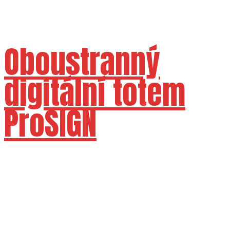
Oboustranný
digitální totem
ProSIGN
Dostupné velikosti 50" 55" 65" 65" 75"
86"