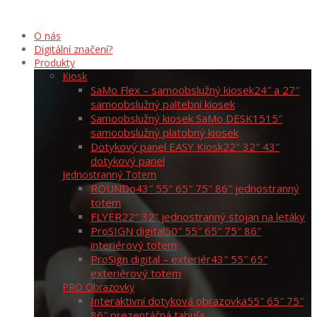
O nás
Digitální značení?
Produkty
Kiosk
SaMo Flex – samoobslužný kiosek
24″ a 27″
samoobslužný paltební kiosek
Samoobslužný kiosek SaMo DESK15
15″
samoobslužný platobný kiosek
Dotykový panel EASY Kiosk
22″ 32″ 43″
dotykový panel
Jednostranný Totem
ROUNDo
43″ 55″ 65″ 75″ 86″ jednostranný
totem
FLYER
22″ 32″ jednostranný stojan na letáky
ProSIGN digital
50″ 55″ 65″ 75″ 86″
interiérový totem
ProSign digital – exteriér
43″ 55″ 65″
exteriérový totem
PRO Obrazovky
Interaktivní dotyková obrazovka
55″ 65″ 75″
86″ prezentáčná tabuľa