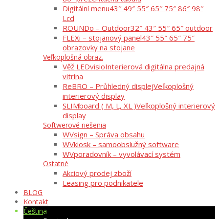
Digitální menu
43″ 49″ 55″ 65″ 75″ 86″ 98″
Lcd
ROUNDo – Outdoor
32″ 43″ 55″ 65″ outdoor
FLEXi – stojanový panel
43″ 55″ 65″ 75″
obrazovky na stojane
Veľkoplošná obraz.
Věž LEDvisio
Interierová digitálna predajná
vitrína
ReBRO – Průhledný displej
Veľkoplošný
interierový display
SLIMboard ( M, L, XL )
Veľkoplošný interierový
display
Softwerové riešenia
WVsign – Správa obsahu
WVkiosk – samoobslužný software
WVporadovník – vyvolávací systém
Ostatné
Akciový prodej zboží
Leasing pro podnikatele
BLOG
Kontakt
Čeština