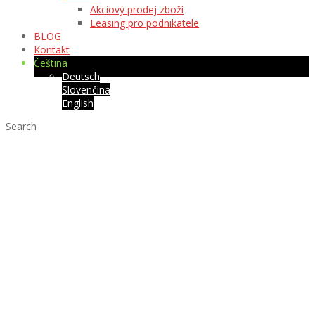
Akciový prodej zboží
Leasing pro podnikatele
BLOG
Kontakt
Čeština
Deutsch
Slovenčina
English
Search
Prodej a prodej