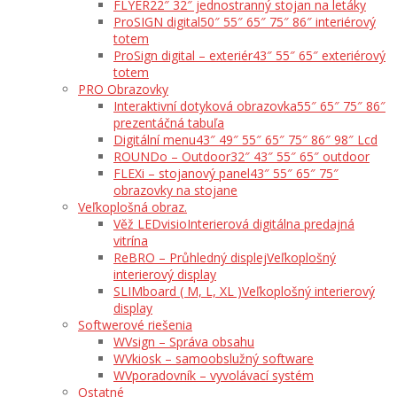
FLYER
22″ 32″ jednostranný stojan na letáky
ProSIGN digital
50″ 55″ 65″ 75″ 86″ interiérový
totem
ProSign digital – exteriér
43″ 55″ 65″ exteriérový
totem
PRO Obrazovky
Interaktivní dotyková obrazovka
55″ 65″ 75″ 86″
prezentáčná tabuľa
Digitální menu
43″ 49″ 55″ 65″ 75″ 86″ 98″ Lcd
ROUNDo – Outdoor
32″ 43″ 55″ 65″ outdoor
FLEXi – stojanový panel
43″ 55″ 65″ 75″
obrazovky na stojane
Veľkoplošná obraz.
Věž LEDvisio
Interierová digitálna predajná
vitrína
ReBRO – Průhledný displej
Veľkoplošný
interierový display
SLIMboard ( M, L, XL )
Veľkoplošný interierový
display
Softwerové riešenia
WVsign – Správa obsahu
WVkiosk – samoobslužný software
WVporadovník – vyvolávací systém
Ostatné