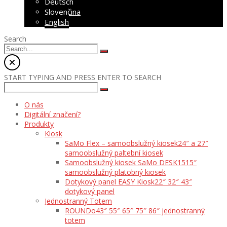
Deutsch
Slovenčina
English
Search
START TYPING AND PRESS ENTER TO SEARCH
O nás
Digitální značení?
Produkty
Kiosk
SaMo Flex – samoobslužný kiosek
24″ a 27″
samoobslužný paltební kiosek
Samoobslužný kiosek SaMo DESK15
15″
samoobslužný platobný kiosek
Dotykový panel EASY Kiosk
22″ 32″ 43″
dotykový panel
Jednostranný Totem
ROUNDo
43″ 55″ 65″ 75″ 86″ jednostranný
totem