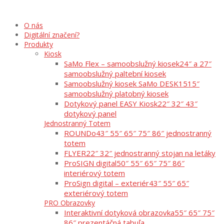
O nás
Digitální značení?
Produkty
Kiosk
SaMo Flex – samoobslužný kiosek
24″ a 27″
samoobslužný paltební kiosek
Samoobslužný kiosek SaMo DESK15
15″
samoobslužný platobný kiosek
Dotykový panel EASY Kiosk
22″ 32″ 43″
dotykový panel
Jednostranný Totem
ROUNDo
43″ 55″ 65″ 75″ 86″ jednostranný
totem
FLYER
22″ 32″ jednostranný stojan na letáky
ProSIGN digital
50″ 55″ 65″ 75″ 86″
interiérový totem
ProSign digital – exteriér
43″ 55″ 65″
exteriérový totem
PRO Obrazovky
Interaktivní dotyková obrazovka
55″ 65″ 75″
86″ prezentáčná tabuľa