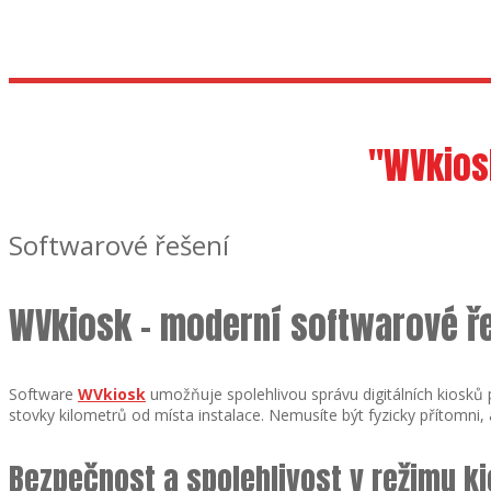
Dotyk
"WVkios
Softwarové řešení
WVkiosk – moderní softwarové ře
Software
WVkiosk
umožňuje spolehlivou správu digitálních kiosků p
stovky kilometrů od místa instalace. Nemusíte být fyzicky přítomni, 
Bezpečnost a spolehlivost v režimu k