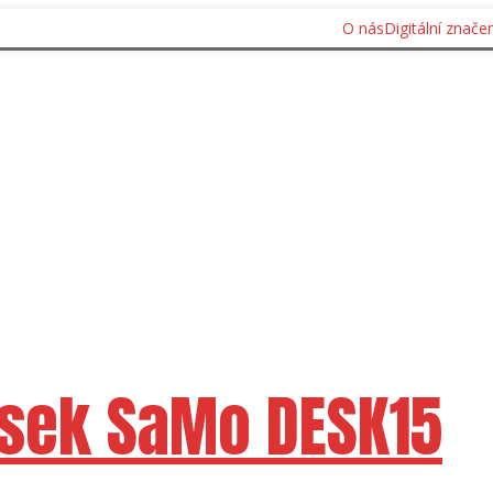
O nás
Digitální značen
sek SaMo DESK15