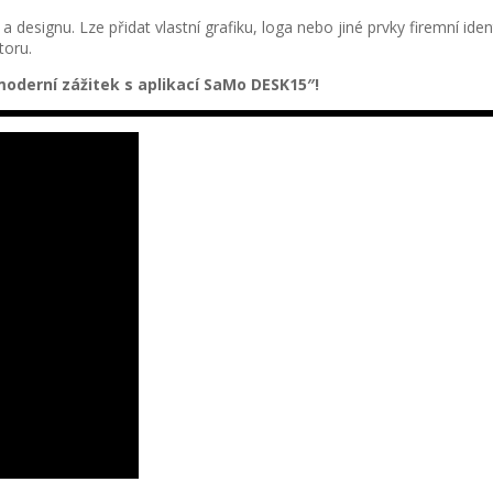
a designu. Lze přidat vlastní grafiku, loga nebo jiné prvky firemní ide
toru.
derní zážitek s aplikací SaMo DESK15″!