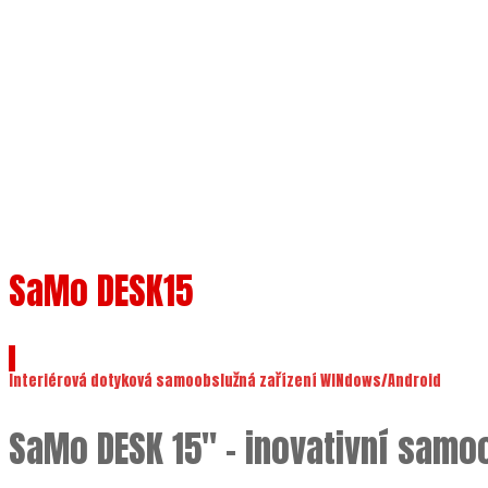
SaMo DESK15
Interiérová dotyková samoobslužná zařízení WINdows/Android
SaMo DESK 15″ – inovativní samo