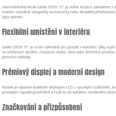
Samoobslužný kiosk SaMo DESK 15″ je voľne stojace zariadenie s d
snadno objednat vstupenky na koncerty nebo divadelní představení,
typy operací.
Flexibilní umístění v interiéru
SaMo DESK 15″ je určen výhradně pro použití v interiéru. Díky svý
se smíšeným zbožím, čerpacích stanic, škol nebo firemních prostor.
provozní náklady.
Prémiový displej a moderní design
Kiosek je vybaven kvalitním displejem LCD s vysokým rozlišením, kter
provedení vypadá prvotřídně a hodí se do každého moderního interi
Značkování a přizpůsobení