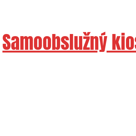
Samoobslužný kio
Dostupné velikosti 24" 27"