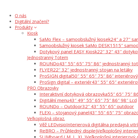
O nás
Digitální značení?
Produkty
Kiosk
SaMo Flex – samoobslužný kiosek
24″ a 27″ sa
Samoobslužný kiosek SaMo DESK15
15″ samoo
Dotykový panel EASY Kiosk
22″ 32″ 43″ dotyko
Jednostranný Totem
ROUNDo
43″ 55″ 65″ 75″ 86″ jednostranný t
FLYER
22″ 32″ jednostranný stojan na letáky
ProSIGN digital
50″ 55″ 65″ 75″ 86″ interiérov
ProSign digital – exteriér
43″ 55″ 65″ exteriér
PRO Obrazovky
Interaktivní dotyková obrazovka
55″ 65″ 75″ 8
Digitální menu
43″ 49″ 55″ 65″ 75″ 86″ 98″ Lcd
ROUNDo – Outdoor
32″ 43″ 55″ 65″ outdoor
FLEXi – stojanový panel
43″ 55″ 65″ 75″ obraz
Veľkoplošná obraz.
Věž LEDvisio
Interierová digitálna predajná vitr
ReBRO – Průhledný displej
Veľkoplošný interie
SLIMboard ( M, L, XL )
Veľkoplošný interierový 