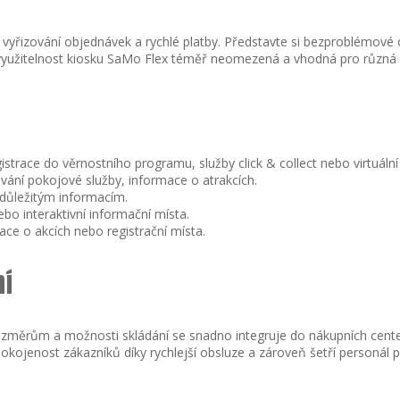
py, vyřizování objednávek a rychlé platby. Představte si bezproblémo
je využitelnost kiosku SaMo Flex téměř neomezená a vhodná pro různá 
strace do věrnostního programu, služby click & collect nebo virtuální
ání pokojové služby, informace o atrakcích.
 důležitým informacím.
bo interaktivní informační místa.
ace o akcích nebo registrační místa.
ní
rozměrům a možnosti skládání se snadno integruje do nákupních cent
okojenost zákazníků díky rychlejší obsluze a zároveň šetří personál pr