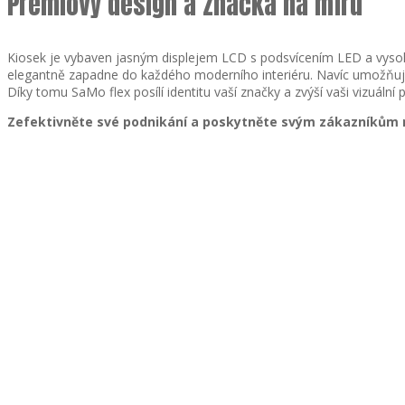
Prémiový design a značka na míru
Kiosek je vybaven jasným displejem LCD s podsvícením LED a vysokým 
elegantně zapadne do každého moderního interiéru. Navíc umožňuje 
Díky tomu SaMo flex posílí identitu vaší značky a zvýší vaši vizuální 
Zefektivněte své podnikání a poskytněte svým zákazníkům m
Wi-Fi
LAN