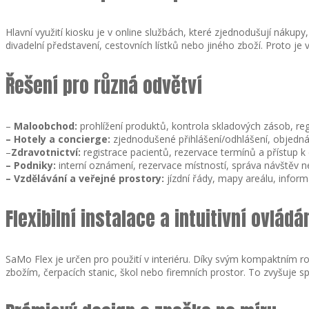
Hlavní využití kiosku je v online službách, které zjednodušují náku
divadelní představení, cestovních lístků nebo jiného zboží. Proto 
Řešení pro různá odvětví
–
Maloobchod:
prohlížení produktů, kontrola skladových zásob, regi
–
Hotely a concierge:
zjednodušené přihlášení/odhlášení, objednáv
–
Zdravotnictví:
registrace pacientů, rezervace termínů a přístup k
–
Podniky:
interní oznámení, rezervace místností, správa návštěv ne
–
Vzdělávání a veřejné prostory:
jízdní řády, mapy areálu, inform
Flexibilní instalace a intuitivní ovládá
SaMo Flex je určen pro použití v interiéru. Díky svým kompaktním 
zbožím, čerpacích stanic, škol nebo firemních prostor. To zvyšuje sp