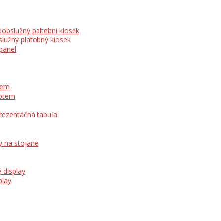
obslužný paltební kiosek
lužný platobný kiosek
panel
otem
totem
prezentáčná tabuľa
y na stojane
 display
play