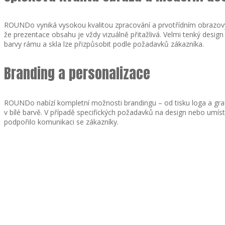
ROUNDo vyniká vysokou kvalitou zpracování a prvotřídním obrazovým
že prezentace obsahu je vždy vizuálně přitažlivá. Velmi tenký desig
barvy rámu a skla lze přizpůsobit podle požadavků zákazníka.
Branding a personalizace
ROUNDo nabízí kompletní možnosti brandingu – od tisku loga a grafic
v bílé barvě. V případě specifických požadavků na design nebo umís
podpořilo komunikaci se zákazníky.
Wi-Fi