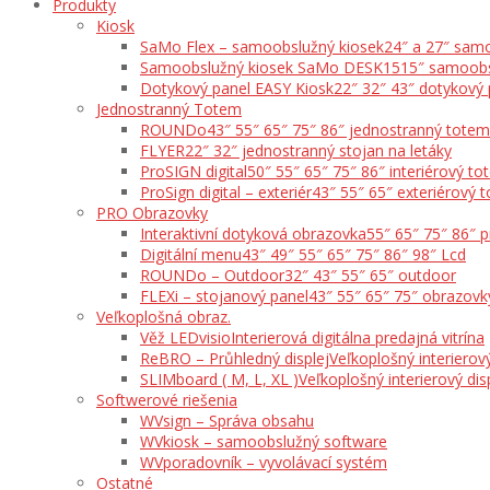
Produkty
Kiosk
SaMo Flex – samoobslužný kiosek
24″ a 27″ samo
Samoobslužný kiosek SaMo DESK15
15″ samoobs
Dotykový panel EASY Kiosk
22″ 32″ 43″ dotykový 
Jednostranný Totem
ROUNDo
43″ 55″ 65″ 75″ 86″ jednostranný totem
FLYER
22″ 32″ jednostranný stojan na letáky
ProSIGN digital
50″ 55″ 65″ 75″ 86″ interiérový t
ProSign digital – exteriér
43″ 55″ 65″ exteriérový 
PRO Obrazovky
Interaktivní dotyková obrazovka
55″ 65″ 75″ 86″ 
Digitální menu
43″ 49″ 55″ 65″ 75″ 86″ 98″ Lcd
ROUNDo – Outdoor
32″ 43″ 55″ 65″ outdoor
FLEXi – stojanový panel
43″ 55″ 65″ 75″ obrazovk
Veľkoplošná obraz.
Věž LEDvisio
Interierová digitálna predajná vitrína
ReBRO – Průhledný displej
Veľkoplošný interierový
SLIMboard ( M, L, XL )
Veľkoplošný interierový dis
Softwerové riešenia
WVsign – Správa obsahu
WVkiosk – samoobslužný software
WVporadovník – vyvolávací systém
Ostatné