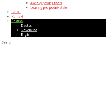
Akciový prodej zboží
Leasing pro podnikatele
BLOG
Kontakt
Čeština
Deutsch
Slovenčina
English
Search