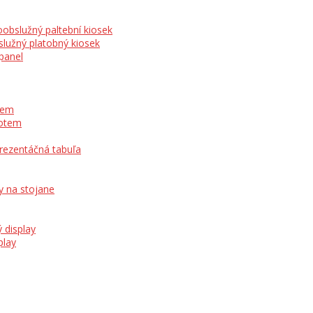
obslužný paltební kiosek
lužný platobný kiosek
panel
otem
totem
prezentáčná tabuľa
y na stojane
 display
play