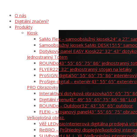
O nás
Digitální značení?
Produkty
Kiosk
SaMo Flex – samoobslužný kiosek
24″ a 27″ sa
Samoobslužný kiosek SaMo DESK15
15″ samoo
Dotykový panel EASY Kiosk
22″ 32″ 43″ dotyko
Jednostranný Totem
ROUNDo
43″ 55″ 65″ 75″ 86″ jednostranný t
FLYER
22″ 32″ jednostranný stojan na letáky
ProSIGN digital
50″ 55″ 65″ 75″ 86″ interiérov
ProSign digital – exteriér
43″ 55″ 65″ exteriér
PRO Obrazovky
Interaktivní dotyková obrazovka
55″ 65″ 75″ 8
Digitální menu
43″ 49″ 55″ 65″ 75″ 86″ 98″ Lcd
ROUNDo – Outdoor
32″ 43″ 55″ 65″ outdoor
FLEXi – stojanový panel
43″ 55″ 65″ 75″ obraz
Veľkoplošná obraz.
Věž LEDvisio
Interierová digitálna predajná vitr
ReBRO – Průhledný displej
Veľkoplošný interie
SLIMboard ( M, L, XL )
Veľkoplošný interierový 