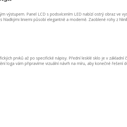
 výstupem. Panel LCD s podsvícením LED nabízí ostrý obraz ve vysok
n s hladkými liniemi působí elegantně a moderně. Zaoblené rohy z hlin
kých prvků až po specifické nápisy. Přední lesklé sklo je v základní
tění loga vám připravíme vizuální návrh na míru, aby konečné řešení