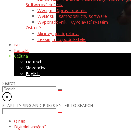
Softwerové riešenia
WVsign – Správa obsahu
WVkiosk – samoobslužný software
WVporadovník – vyvolávací systém
Ostatné
Akciový prodej zboží
Leasing pro podnikatele
BLOG
Kontakt
Čeština
Deutsch
Slovenčina
English
Search
START TYPING AND PRESS ENTER TO SEARCH
O nás
Digitální značení?