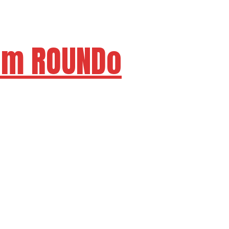
em ROUNDo
6"