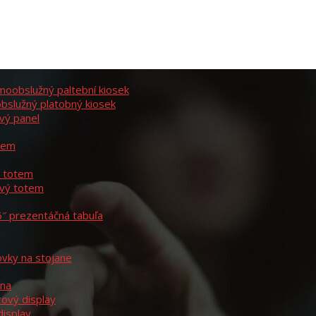
moobslužný paltební kiosek
bslužný platobný kiosek
vý panel
otem
ý totem
ový totem
6″ prezentáčná tabuľa
ovky na stojane
ína
rový display
display