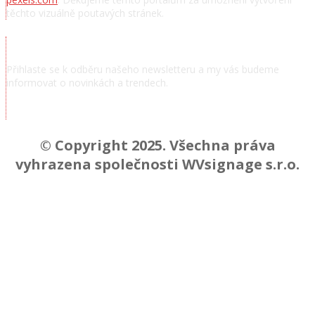
těchto vizuálně poutavých stránek.
Přihlásit se k odběru novinek
Přihlaste se k odběru našeho newsletteru a my vás budeme
informovat o novinkách a trendech.
Chcem odoberať novinky a správy
© Copyright 2025. Všechna práva
vyhrazena společnosti WVsignage s.r.o.