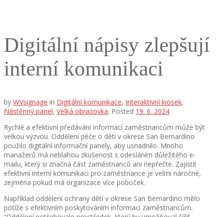
Digitální nápisy zlepšují
interní komunikaci
by
WVsignage
in
Digitální komunikace
,
Interaktivní kiosek
,
Nástěnný panel
,
Velká obrazovka
.
Posted
19. 6. 2024
Rychlé a efektivní předávání informací zaměstnancům může být
velkou výzvou. Oddělení péče o děti v okrese San Bernardino
použilo digitální informační panely, aby usnadnilo. Mnoho
manažerů má neblahou zkušenost s odesláním důležitého e-
mailu, který si značná část zaměstnanců ani nepřečte. Zajistit
efektivní interní komunikaci pro zaměstnance je velmi náročné,
zejména pokud má organizace více poboček.
Například oddělení ochrany dětí v okrese San Bernardino mělo
potíže s efektivním poskytováním informací zaměstnancům.
“Oddělení potřebovalo prostředek, který by umožňoval šířit