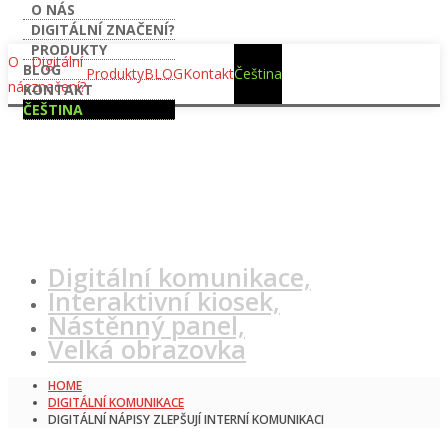
O NÁS
DIGITÁLNÍ ZNAČENÍ?
Digitální nápisy
PRODUKTY
O
Digitální
BLOG
Produkty
BLOG
Kontakt
Čeština
nás
značení?
KONTAKT
zlepšují interní
ČEŠTINA
komunikaci
Digitální komunikace,
Interaktivní kiosek,
Nástěnný panel,
Velká obrazovka
HOME
DIGITÁLNÍ KOMUNIKACE
DIGITÁLNÍ NÁPISY ZLEPŠUJÍ INTERNÍ KOMUNIKACI