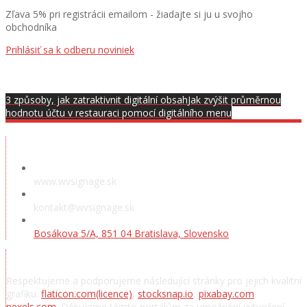
Zľava 5% pri registrácii emailom - žiadajte si ju u svojho
obchodníka
Prihlásiť sa k odberu noviniek
3 způsoby, jak zatraktivnit digitální obsah
Jak zvýšit průměrnou
hodnotu účtu v restauraci pomocí digitálního menu
Předváděcí místnost
www.wvsignage.sk
kontakt@wvsignage.sk
Bosákova 5/A, 851 04 Bratislava, Slovensko
Poděkování
Respektujeme a podporujeme následující stránky pro jejich kvalitní
grafiku:
flaticon.com
(licence)
,
stocksnap.io
,
pixabay.com
,
pexels.com
. Děkujeme těmto portálům za umožnění vytvoření