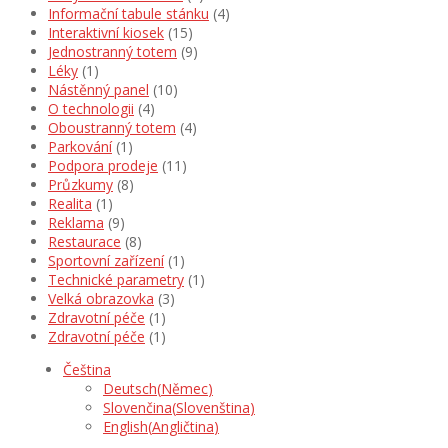
Informační tabule stánku
(4)
Interaktivní kiosek
(15)
Jednostranný totem
(9)
Léky
(1)
Nástěnný panel
(10)
O technologii
(4)
Oboustranný totem
(4)
Parkování
(1)
Podpora prodeje
(11)
Průzkumy
(8)
Realita
(1)
Reklama
(9)
Restaurace
(8)
Sportovní zařízení
(1)
Technické parametry
(1)
Velká obrazovka
(3)
Zdravotní péče
(1)
Zdravotní péče
(1)
Čeština
Deutsch
(
Němec
)
Slovenčina
(
Slovenština
)
English
(
Angličtina
)