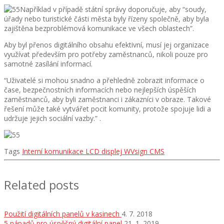
Například v případě státní správy doporučuje, aby “soudy,
úřady nebo turistické části města byly řízeny společně, aby byla
zajištěna bezproblémová komunikace ve všech oblastech”.
Aby byl přenos digitálního obsahu efektivní, musí jej organizace
využívat především pro potřeby zaměstnanců, nikoli pouze pro
samotné zasílání informací.
“Uživatelé si mohou snadno a přehledně zobrazit informace o
čase, bezpečnostních informacích nebo nejlepších úspěších
zaměstnanců, aby byli zaměstnanci i zákazníci v obraze. Takové
řešení může také vytvářet pocit komunity, protože spojuje lidi a
udržuje jejich sociální vazby.” .
Tags
Interní komunikace
LCD displej
WVsign CMS
Related posts
Použití digitálních panelů v kasinech
4. 7. 2018
5 nápadů pro úspěšný digitální panel
21. 1. 2019