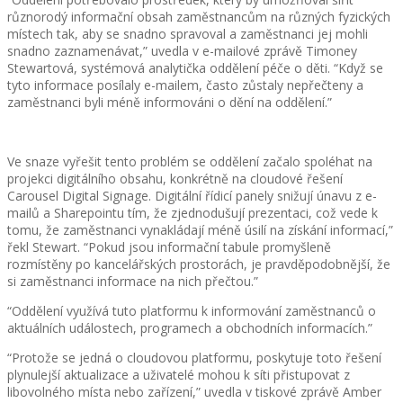
různorodý informační obsah zaměstnancům na různých fyzických
místech tak, aby se snadno spravoval a zaměstnanci jej mohli
snadno zaznamenávat,” uvedla v e-mailové zprávě Timoney
Stewartová, systémová analytička oddělení péče o děti. “Když se
tyto informace posílaly e-mailem, často zůstaly nepřečteny a
zaměstnanci byli méně informováni o dění na oddělení.”
Ve snaze vyřešit tento problém se oddělení začalo spoléhat na
projekci digitálního obsahu, konkrétně na cloudové řešení
Carousel Digital Signage. Digitální řídicí panely snižují únavu z e-
mailů a Sharepointu tím, že zjednodušují prezentaci, což vede k
tomu, že zaměstnanci vynakládají méně úsilí na získání informací,”
řekl Stewart. “Pokud jsou informační tabule promyšleně
rozmístěny po kancelářských prostorách, je pravděpodobnější, že
si zaměstnanci informace na nich přečtou.”
“Oddělení využívá tuto platformu k informování zaměstnanců o
aktuálních událostech, programech a obchodních informacích.”
“Protože se jedná o cloudovou platformu, poskytuje toto řešení
plynulejší aktualizace a uživatelé mohou k síti přistupovat z
libovolného místa nebo zařízení,” uvedla v tiskové zprávě Amber