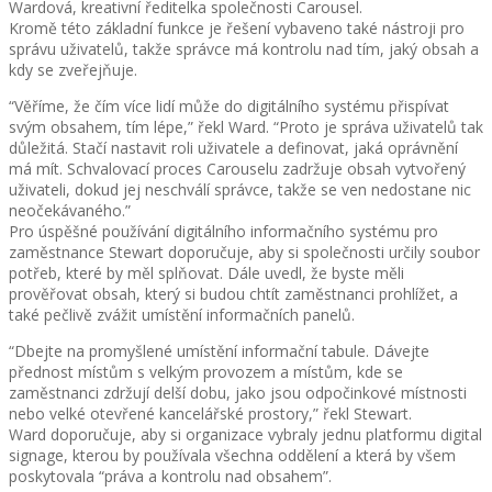
Wardová, kreativní ředitelka společnosti Carousel.
Kromě této základní funkce je řešení vybaveno také nástroji pro
správu uživatelů, takže správce má kontrolu nad tím, jaký obsah a
kdy se zveřejňuje.
“Věříme, že čím více lidí může do digitálního systému přispívat
svým obsahem, tím lépe,” řekl Ward. “Proto je správa uživatelů tak
důležitá. Stačí nastavit roli uživatele a definovat, jaká oprávnění
má mít. Schvalovací proces Carouselu zadržuje obsah vytvořený
uživateli, dokud jej neschválí správce, takže se ven nedostane nic
neočekávaného.”
Pro úspěšné používání digitálního informačního systému pro
zaměstnance Stewart doporučuje, aby si společnosti určily soubor
potřeb, které by měl splňovat. Dále uvedl, že byste měli
prověřovat obsah, který si budou chtít zaměstnanci prohlížet, a
také pečlivě zvážit umístění informačních panelů.
“Dbejte na promyšlené umístění informační tabule. Dávejte
přednost místům s velkým provozem a místům, kde se
zaměstnanci zdržují delší dobu, jako jsou odpočinkové místnosti
nebo velké otevřené kancelářské prostory,” řekl Stewart.
Ward doporučuje, aby si organizace vybraly jednu platformu digital
signage, kterou by používala všechna oddělení a která by všem
poskytovala “práva a kontrolu nad obsahem”.