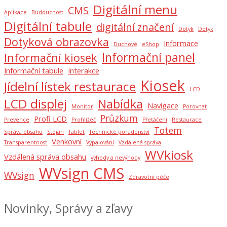
Digitální menu
CMS
Aplikace
Budoucnost
Digitální tabule
digitální značení
Dotyk
Dotyk
Dotyková obrazovka
Informace
Duchové
eShop
Informační panel
Informační kiosek
Informační tabule
Interakce
Kiosek
Jídelní lístek restaurace
LCD
LCD displej
Nabídka
Navigace
Monitor
Porovnat
Průzkum
Profi LCD
Prevence
Prohlížeč
Přetáčení
Restaurace
Totem
Správa obsahu
Stojan
Tablet
Technické poradenství
Venkovní
Transparentnost
Vypalování
Vzdálená správa
WVkiosk
Vzdálená správa obsahu
výhody a nevýhody
WVsign CMS
WVsign
Zdravotní péče
Novinky, Správy a zľavy