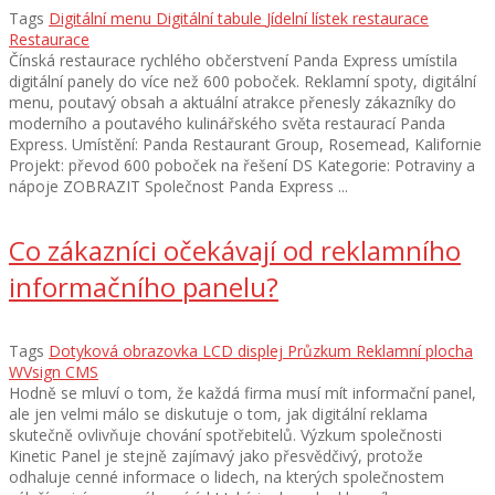
Tags
Digitální menu
Digitální tabule
Jídelní lístek restaurace
Restaurace
Čínská restaurace rychlého občerstvení Panda Express umístila
digitální panely do více než 600 poboček. Reklamní spoty, digitální
menu, poutavý obsah a aktuální atrakce přenesly zákazníky do
moderního a poutavého kulinářského světa restaurací Panda
Express. Umístění: Panda Restaurant Group, Rosemead, Kalifornie
Projekt: převod 600 poboček na řešení DS Kategorie: Potraviny a
nápoje ZOBRAZIT Společnost Panda Express ...
Co zákazníci očekávají od reklamního
informačního panelu?
Tags
Dotyková obrazovka
LCD displej
Průzkum
Reklamní plocha
WVsign CMS
Hodně se mluví o tom, že každá firma musí mít informační panel,
ale jen velmi málo se diskutuje o tom, jak digitální reklama
skutečně ovlivňuje chování spotřebitelů. Výzkum společnosti
Kinetic Panel je stejně zajímavý jako přesvědčivý, protože
odhaluje cenné informace o lidech, na kterých společnostem