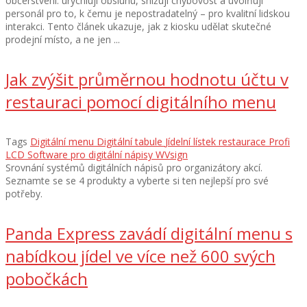
občerstvení: urychlují obsluhu, snižují chybovost a uvolňují
personál pro to, k čemu je nepostradatelný – pro kvalitní lidskou
interakci. Tento článek ukazuje, jak z kiosku udělat skutečné
prodejní místo, a ne jen ...
Jak zvýšit průměrnou hodnotu účtu v
restauraci pomocí digitálního menu
Tags
Digitální menu
Digitální tabule
Jídelní lístek restaurace
Profi
LCD
Software pro digitální nápisy
WVsign
Srovnání systémů digitálních nápisů pro organizátory akcí.
Seznamte se se 4 produkty a vyberte si ten nejlepší pro své
potřeby.
Panda Express zavádí digitální menu s
nabídkou jídel ve více než 600 svých
pobočkách