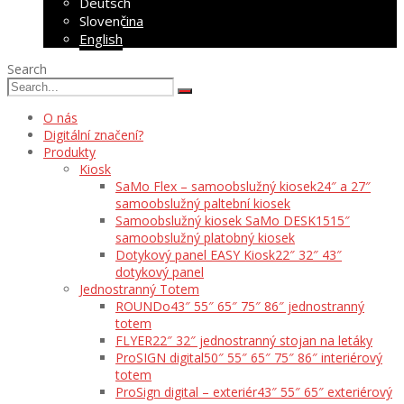
Deutsch
Slovenčina
English
Search
O nás
Digitální značení?
Produkty
Kiosk
SaMo Flex – samoobslužný kiosek
24″ a 27″
samoobslužný paltební kiosek
Samoobslužný kiosek SaMo DESK15
15″
samoobslužný platobný kiosek
Dotykový panel EASY Kiosk
22″ 32″ 43″
dotykový panel
Jednostranný Totem
ROUNDo
43″ 55″ 65″ 75″ 86″ jednostranný
totem
FLYER
22″ 32″ jednostranný stojan na letáky
ProSIGN digital
50″ 55″ 65″ 75″ 86″ interiérový
totem
ProSign digital – exteriér
43″ 55″ 65″ exteriérový