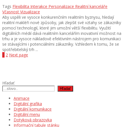
Tags
Flexibilita
Interakce
Personalizace
Realitní kanceláře
Včasnost
Vizualizace
Aby uspěli ve vysoce konkurenčním realitním byznysu, hledají
realitní makléři nové způsoby, jak zlepšit své vztahy se zákazníky
pomocí technologií, které jim umožní větší flexibilitu. Využití
digitálních médií dává realitním kancelářím inovativní možnost na
trhu a je vysoce nákladově efektivním nástrojem pro komunikaci
se stávajícími i potenciálními zákazníky. Vzhledem k tomu, že se
spotřebitelský trh ...
Stránkování
1
2
Next page
příspěvků
Hľadať
Hľadať
Animace
Digitální grafika
Digitální komunikace
Digitální menu
Dotyková obrazovka
Informační tabule stánku