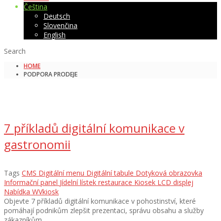
Čeština
Deutsch
Slovenčina
English
Search
HOME
PODPORA PRODEJE
7 příkladů digitální komunikace v
gastronomii
Tags
CMS
Digitální menu
Digitální tabule
Dotyková obrazovka
Informační panel
Jídelní lístek restaurace
Kiosek
LCD displej
Nabídka
WVkiosk
Objevte 7 příkladů digitální komunikace v pohostinství, které
pomáhají podnikům zlepšit prezentaci, správu obsahu a služby
zákazníkům.