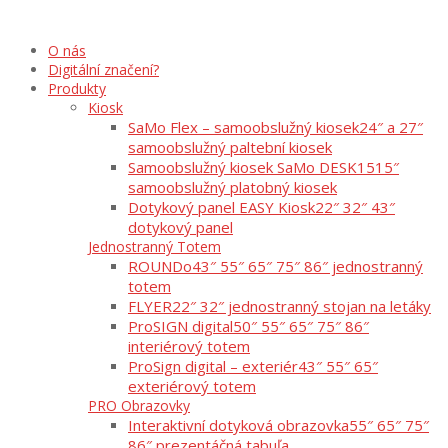
O nás
Digitální značení?
Produkty
Kiosk
SaMo Flex – samoobslužný kiosek
24″ a 27″
samoobslužný paltební kiosek
Samoobslužný kiosek SaMo DESK15
15″
samoobslužný platobný kiosek
Dotykový panel EASY Kiosk
22″ 32″ 43″
dotykový panel
Jednostranný Totem
ROUNDo
43″ 55″ 65″ 75″ 86″ jednostranný
totem
FLYER
22″ 32″ jednostranný stojan na letáky
ProSIGN digital
50″ 55″ 65″ 75″ 86″
interiérový totem
ProSign digital – exteriér
43″ 55″ 65″
exteriérový totem
PRO Obrazovky
Interaktivní dotyková obrazovka
55″ 65″ 75″
86″ prezentáčná tabuľa