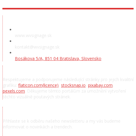
Předváděcí místnost
www.wvsignage.sk
kontakt@wvsignage.sk
Bosákova 5/A, 851 04 Bratislava, Slovensko
Poděkování
Respektujeme a podporujeme následující stránky pro jejich kvalitní
grafiku:
flaticon.com
(licence)
,
stocksnap.io
,
pixabay.com
,
pexels.com
. Děkujeme těmto portálům za umožnění vytvoření
těchto vizuálně poutavých stránek.
Přihlásit se k odběru novinek
Přihlaste se k odběru našeho newsletteru a my vás budeme
informovat o novinkách a trendech.