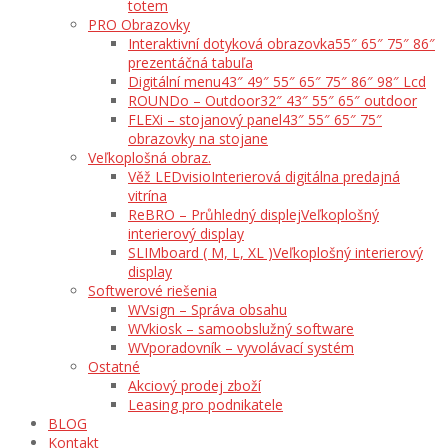
totem
PRO Obrazovky
Interaktivní dotyková obrazovka
55″ 65″ 75″ 86″
prezentáčná tabuľa
Digitální menu
43″ 49″ 55″ 65″ 75″ 86″ 98″ Lcd
ROUNDo – Outdoor
32″ 43″ 55″ 65″ outdoor
FLEXi – stojanový panel
43″ 55″ 65″ 75″
obrazovky na stojane
Veľkoplošná obraz.
Věž LEDvisio
Interierová digitálna predajná
vitrína
ReBRO – Průhledný displej
Veľkoplošný
interierový display
SLIMboard ( M, L, XL )
Veľkoplošný interierový
display
Softwerové riešenia
WVsign – Správa obsahu
WVkiosk – samoobslužný software
WVporadovník – vyvolávací systém
Ostatné
Akciový prodej zboží
Leasing pro podnikatele
BLOG
Kontakt