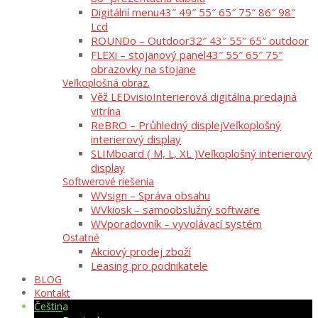
Digitální menu
43″ 49″ 55″ 65″ 75″ 86″ 98″
Lcd
ROUNDo – Outdoor
32″ 43″ 55″ 65″ outdoor
FLEXi – stojanový panel
43″ 55″ 65″ 75″
obrazovky na stojane
Veľkoplošná obraz.
Věž LEDvisio
Interierová digitálna predajná
vitrína
ReBRO – Průhledný displej
Veľkoplošný
interierový display
SLIMboard ( M, L, XL )
Veľkoplošný interierový
display
Softwerové riešenia
WVsign – Správa obsahu
WVkiosk – samoobslužný software
WVporadovník – vyvolávací systém
Ostatné
Akciový prodej zboží
Leasing pro podnikatele
BLOG
Kontakt
Čeština