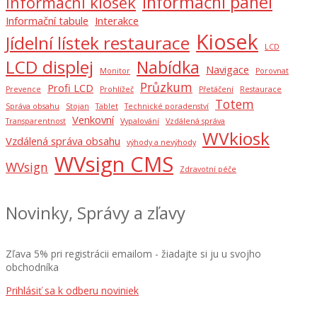
Informační panel
Informační kiosek
Informační tabule
Interakce
Kiosek
Jídelní lístek restaurace
LCD
LCD displej
Nabídka
Navigace
Monitor
Porovnat
Průzkum
Profi LCD
Prevence
Prohlížeč
Přetáčení
Restaurace
Totem
Správa obsahu
Stojan
Tablet
Technické poradenství
Venkovní
Transparentnost
Vypalování
Vzdálená správa
WVkiosk
Vzdálená správa obsahu
výhody a nevýhody
WVsign CMS
WVsign
Zdravotní péče
Novinky, Správy a zľavy
Zľava 5% pri registrácii emailom - žiadajte si ju u svojho
obchodníka
Prihlásiť sa k odberu noviniek