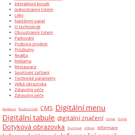
Interaktivní kiosek
Jednostranný totem
Léky
Nástěnný panel
O technologii
Oboustranný totem
Parkování
Podpora prodeje
Průzkumy
Realita
Reklama
Restaurace
Sportovní zařízení
Technické parametry
Velká obrazovka
Zdravotní péče
Zdravotní péče
Digitální menu
CMS
Aplikace
Budoucnost
Digitální tabule
digitální značení
Dotyk
Dotyk
Dotyková obrazovka
Informace
Duchové
eShop