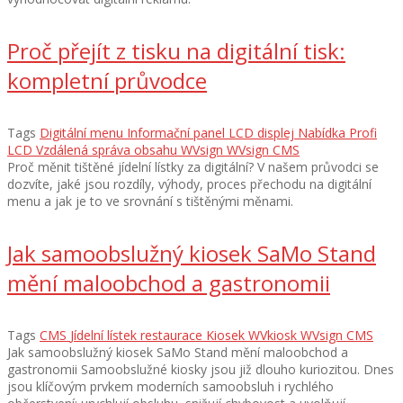
Proč přejít z tisku na digitální tisk:
kompletní průvodce
Tags
Digitální menu
Informační panel
LCD displej
Nabídka
Profi
LCD
Vzdálená správa obsahu
WVsign
WVsign CMS
Proč měnit tištěné jídelní lístky za digitální? V našem průvodci se
dozvíte, jaké jsou rozdíly, výhody, proces přechodu na digitální
menu a jak je to ve srovnání s tištěnými měnami.
Jak samoobslužný kiosek SaMo Stand
mění maloobchod a gastronomii
Tags
CMS
Jídelní lístek restaurace
Kiosek
WVkiosk
WVsign CMS
Jak samoobslužný kiosek SaMo Stand mění maloobchod a
gastronomii Samoobslužné kiosky jsou již dlouho kuriozitou. Dnes
jsou klíčovým prvkem moderních samoobsluh i rychlého