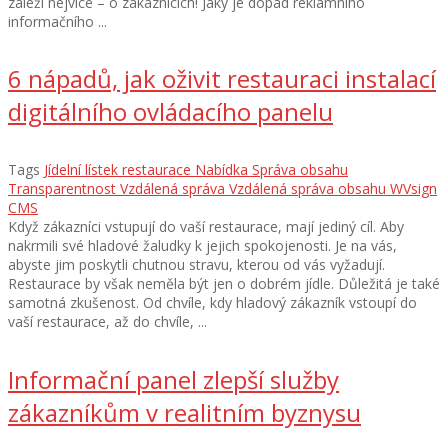
záleží nejvíce – o zákaznících! Jaký je dopad reklamního
informačního ...
6 nápadů, jak oživit restauraci instalací
digitálního ovládacího panelu
Tags
Jídelní lístek restaurace
Nabídka
Správa obsahu
Transparentnost
Vzdálená správa
Vzdálená správa obsahu
WVsign
CMS
Když zákazníci vstupují do vaší restaurace, mají jediný cíl. Aby
nakrmili své hladové žaludky k jejich spokojenosti. Je na vás,
abyste jim poskytli chutnou stravu, kterou od vás vyžadují.
Restaurace by však neměla být jen o dobrém jídle. Důležitá je také
samotná zkušenost. Od chvíle, kdy hladový zákazník vstoupí do
vaší restaurace, až do chvíle, ...
Informační panel zlepší služby
zákazníkům v realitním byznysu