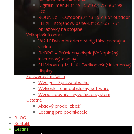
Digitální menu
43″ 49″ 55″ 65″ 75″ 86″ 98″
Lcd
ROUNDo – Outdoor
32″ 43″ 55″ 65″ outdoor
FLEXi – stojanový panel
43″ 55″ 65″ 75″
obrazovky na stojane
Veľkoplošná obraz.
Věž LEDvisio
Interierová digitálna predajná
vitrína
ReBRO – Průhledný displej
Veľkoplošný
interierový display
SLIMboard ( M, L, XL )
Veľkoplošný interierový
display
Softwerové riešenia
WVsign – Správa obsahu
WVkiosk – samoobslužný software
WVporadovník – vyvolávací systém
Ostatné
Akciový prodej zboží
Leasing pro podnikatele
BLOG
Kontakt
Čeština