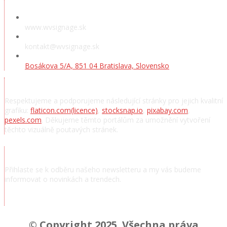
www.wvsignage.sk
kontakt@wvsignage.sk
Bosákova 5/A, 851 04 Bratislava, Slovensko
Poděkování
Respektujeme a podporujeme následující stránky pro jejich kvalitní
grafiku:
flaticon.com
(licence)
,
stocksnap.io
,
pixabay.com
,
pexels.com
. Děkujeme těmto portálům za umožnění vytvoření
těchto vizuálně poutavých stránek.
Přihlásit se k odběru novinek
Přihlaste se k odběru našeho newsletteru a my vás budeme
informovat o novinkách a trendech.
Chcem odoberať novinky a správy
© Copyright 2025. Všechna práva