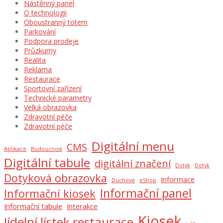
Nástěnný panel
O technologii
Oboustranný totem
Parkování
Podpora prodeje
Průzkumy
Realita
Reklama
Restaurace
Sportovní zařízení
Technické parametry
Velká obrazovka
Zdravotní péče
Zdravotní péče
Digitální menu
CMS
Aplikace
Budoucnost
Digitální tabule
digitální značení
Dotyk
Dotyk
Dotyková obrazovka
Informace
Duchové
eShop
Informační panel
Informační kiosek
Informační tabule
Interakce
Kiosek
Jídelní lístek restaurace