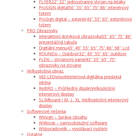
FLYER
22″ 32″ jednostranný stojan na letáky
ProSIGN digital
50″ 55″ 65″ 75″ 86″ interiérový
totem
ProSign digital – exteriér
43″ 55″ 65″ exteriérový
totem
PRO Obrazovky
Interaktivní dotyková obrazovka
55″ 65″ 75″ 86″
prezentáčná tabuľa
Digitální menu
43″ 49″ 55″ 65″ 75″ 86″ 98″ Lcd
ROUNDo – Outdoor
32″ 43″ 55″ 65″ outdoor
FLEXi – stojanový panel
43″ 55″ 65″ 75″
obrazovky na stojane
Veľkoplošná obraz.
Věž LEDvisio
Interierová digitálna predajná
vitrína
ReBRO – Průhledný displej
Veľkoplošný
interierový display
SLIMboard ( M, L, XL )
Veľkoplošný interierový
display
Softwerové riešenia
WVsign – Správa obsahu
WVkiosk – samoobslužný software
WVporadovník – vyvolávací systém
Ostatné