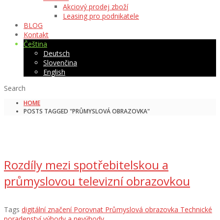
Akciový prodej zboží
Leasing pro podnikatele
BLOG
Kontakt
Čeština
Deutsch
Slovenčina
English
Search
HOME
POSTS TAGGED "PRŮMYSLOVÁ OBRAZOVKA"
Rozdíly mezi spotřebitelskou a
průmyslovou televizní obrazovkou
Tags
digitální značení
Porovnat
Průmyslová obrazovka
Technické
poradenství
výhody a nevýhody