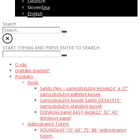
Deutsch
Slovenčina
English
Search
START TYPING AND PRESS ENTER TO SEARCH
O nás
Digitální značení?
Produkty
Kiosk
SaMo Flex – samoobslužný kiosek
24″ a 27″
samoobslužný paltební kiosek
Samoobslužný kiosek SaMo DESK15
15″
samoobslužný platobný kiosek
Dotykový panel EASY Kiosk
22″ 32″ 43″
dotykový panel
Jednostranný Totem
ROUNDo
43″ 55″ 65″ 75″ 86″ jednostranný
totem