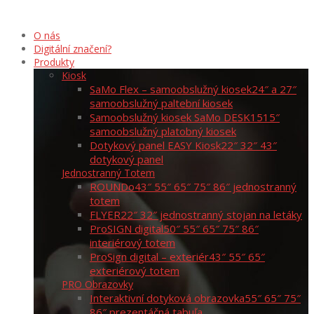
O nás
Digitální značení?
Produkty
Kiosk
SaMo Flex – samoobslužný kiosek
24″ a 27″
samoobslužný paltební kiosek
Samoobslužný kiosek SaMo DESK15
15″
samoobslužný platobný kiosek
Dotykový panel EASY Kiosk
22″ 32″ 43″
dotykový panel
Jednostranný Totem
ROUNDo
43″ 55″ 65″ 75″ 86″ jednostranný
totem
FLYER
22″ 32″ jednostranný stojan na letáky
ProSIGN digital
50″ 55″ 65″ 75″ 86″
interiérový totem
ProSign digital – exteriér
43″ 55″ 65″
exteriérový totem
PRO Obrazovky
Interaktivní dotyková obrazovka
55″ 65″ 75″
86″ prezentáčná tabuľa