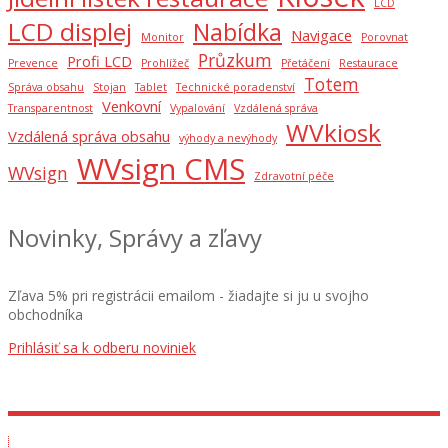
LCD
LCD displej
Nabídka
Navigace
Monitor
Porovnat
Průzkum
Profi LCD
Prevence
Prohlížeč
Přetáčení
Restaurace
Totem
Správa obsahu
Stojan
Tablet
Technické poradenství
Venkovní
Transparentnost
Vypalování
Vzdálená správa
WVkiosk
Vzdálená správa obsahu
výhody a nevýhody
WVsign CMS
WVsign
Zdravotní péče
Novinky, Správy a zľavy
Zľava 5% pri registrácii emailom - žiadajte si ju u svojho
obchodníka
Prihlásiť sa k odberu noviniek
Předváděcí místnost