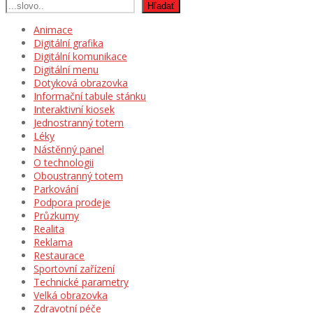
Hľadať
Animace
Digitální grafika
Digitální komunikace
Digitální menu
Dotyková obrazovka
Informační tabule stánku
Interaktivní kiosek
Jednostranný totem
Léky
Nástěnný panel
O technologii
Oboustranný totem
Parkování
Podpora prodeje
Průzkumy
Realita
Reklama
Restaurace
Sportovní zařízení
Technické parametry
Velká obrazovka
Zdravotní péče