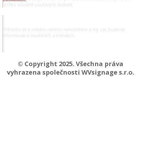
těchto vizuálně poutavých stránek.
Přihlásit se k odběru novinek
Přihlaste se k odběru našeho newsletteru a my vás budeme
informovat o novinkách a trendech.
Chcem odoberať novinky a správy
© Copyright 2025. Všechna práva
vyhrazena společnosti WVsignage s.r.o.