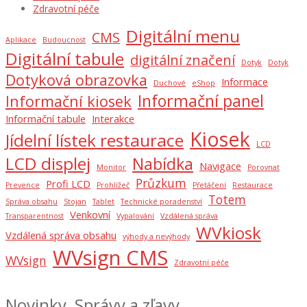
Zdravotní péče
Digitální menu
CMS
Aplikace
Budoucnost
Digitální tabule
digitální značení
Dotyk
Dotyk
Dotyková obrazovka
Informace
Duchové
eShop
Informační panel
Informační kiosek
Informační tabule
Interakce
Kiosek
Jídelní lístek restaurace
LCD
LCD displej
Nabídka
Navigace
Monitor
Porovnat
Průzkum
Profi LCD
Prevence
Prohlížeč
Přetáčení
Restaurace
Totem
Správa obsahu
Stojan
Tablet
Technické poradenství
Venkovní
Transparentnost
Vypalování
Vzdálená správa
WVkiosk
Vzdálená správa obsahu
výhody a nevýhody
WVsign CMS
WVsign
Zdravotní péče
Novinky, Správy a zľavy