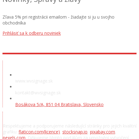
Zľava 5% pri registrácii emailom - žiadajte si ju u svojho
obchodníka
Prihlásiť sa k odberu noviniek
Předváděcí místnost
www.wvsignage.sk
kontakt@wvsignage.sk
Bosákova 5/A, 851 04 Bratislava, Slovensko
Poděkování
Respektujeme a podporujeme následující stránky pro jejich kvalitní
grafiku:
flaticon.com
(licence)
,
stocksnap.io
,
pixabay.com
,
pexels.com
. Děkujeme těmto portálům za umožnění vytvoření