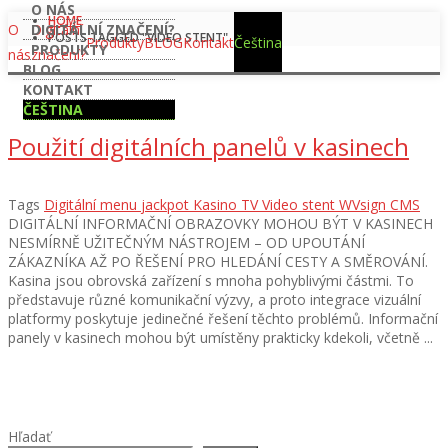
O NÁS
HOME
O
Digitální
DIGITÁLNÍ ZNAČENÍ?
POSTS TAGGED "VIDEO STENT"
Produkty
BLOG
Kontakt
Čeština
PRODUKTY
nás
značení?
BLOG
KONTAKT
ČEŠTINA
Použití digitálních panelů v kasinech
Tags
Digitální menu
jackpot
Kasino
TV
Video stent
WVsign CMS
DIGITÁLNÍ INFORMAČNÍ OBRAZOVKY MOHOU BÝT V KASINECH
NESMÍRNĚ UŽITEČNÝM NÁSTROJEM – OD UPOUTÁNÍ
ZÁKAZNÍKA AŽ PO ŘEŠENÍ PRO HLEDÁNÍ CESTY A SMĚROVÁNÍ.
Kasina jsou obrovská zařízení s mnoha pohyblivými částmi. To
představuje různé komunikační výzvy, a proto integrace vizuální
platformy poskytuje jedinečné řešení těchto problémů. Informační
panely v kasinech mohou být umístěny prakticky kdekoli, včetně ...
Hľadať