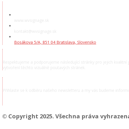
www.wvsignage.sk
kontakt@wvsignage.sk
Bosákova 5/A, 851 04 Bratislava, Slovensko
Respektujeme a podporujeme následující stránky pro jejich kvalitní 
vytvoření těchto vizuálně poutavých stránek.
Přihlaste se k odběru našeho newsletteru a my vás budeme informo
Chcem odoberať novinky a správy
© Copyright 2025. Všechna práva vyhrazena