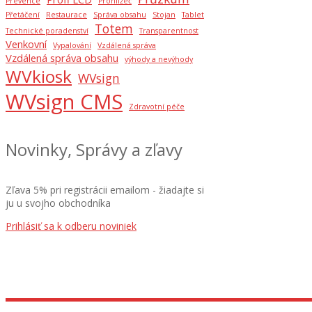
Prevence
Prohlížeč
Přetáčení
Restaurace
Správa obsahu
Stojan
Tablet
Totem
Technické poradenství
Transparentnost
Venkovní
Vypalování
Vzdálená správa
Vzdálená správa obsahu
výhody a nevýhody
WVkiosk
WVsign
WVsign CMS
Zdravotní péče
Novinky, Správy a zľavy
Zľava 5% pri registrácii emailom - žiadajte si
ju u svojho obchodníka
Prihlásiť sa k odberu noviniek