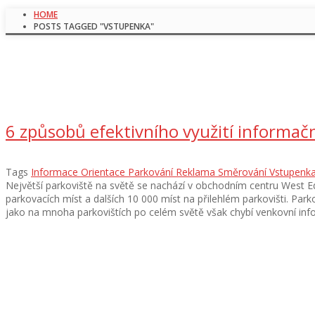
HOME
POSTS TAGGED "VSTUPENKA"
6 způsobů efektivního využití informač
Tags
Informace
Orientace
Parkování
Reklama
Směrování
Vstupenk
Největší parkoviště na světě se nachází v obchodním centru West 
parkovacích míst a dalších 10 000 míst na přilehlém parkovišti. Parko
jako na mnoha parkovištích po celém světě však chybí venkovní inf