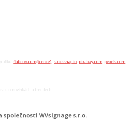
Předváděcí místnost
Poděkování
grafiku:
flaticon.com
(licence)
,
stocksnap.io
,
pixabay.com
,
pexels.com
.
Přihlásit se k odběru novinek
vat o novinkách a trendech.
 společnosti WVsignage s.r.o.