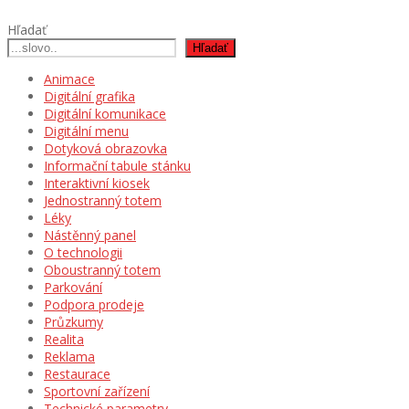
Hľadať
Hľadať
Animace
Digitální grafika
Digitální komunikace
Digitální menu
Dotyková obrazovka
Informační tabule stánku
Interaktivní kiosek
Jednostranný totem
Léky
Nástěnný panel
O technologii
Oboustranný totem
Parkování
Podpora prodeje
Průzkumy
Realita
Reklama
Restaurace
Sportovní zařízení
Technické parametry