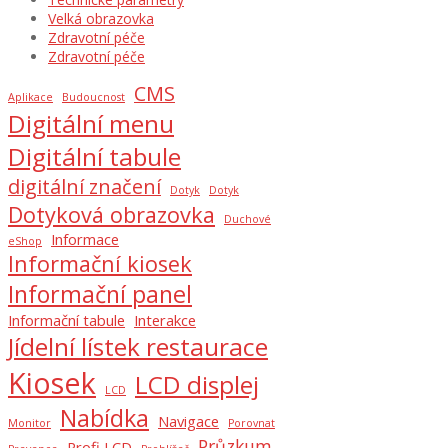
Velká obrazovka
Zdravotní péče
Zdravotní péče
CMS
Aplikace
Budoucnost
Digitální menu
Digitální tabule
digitální značení
Dotyk
Dotyk
Dotyková obrazovka
Duchové
Informace
eShop
Informační kiosek
Informační panel
Informační tabule
Interakce
Jídelní lístek restaurace
Kiosek
LCD displej
LCD
Nabídka
Navigace
Monitor
Porovnat
Průzkum
Profi LCD