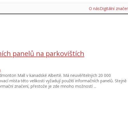
O nás
Digitální značen
ních panelů na parkovištích
a
Edmonton Mall v kanadské Albertě. Má neuvěřitelných 20 000
vací místa této velikosti vyžadují použití informačních panelů. Stejně
ormační značení, přestože je zde mnoho možností ...