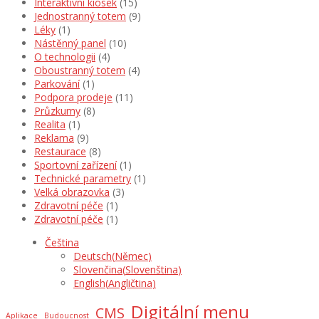
Interaktivní kiosek
(15)
Jednostranný totem
(9)
Léky
(1)
Nástěnný panel
(10)
O technologii
(4)
Oboustranný totem
(4)
Parkování
(1)
Podpora prodeje
(11)
Průzkumy
(8)
Realita
(1)
Reklama
(9)
Restaurace
(8)
Sportovní zařízení
(1)
Technické parametry
(1)
Velká obrazovka
(3)
Zdravotní péče
(1)
Zdravotní péče
(1)
Čeština
Deutsch
(
Němec
)
Slovenčina
(
Slovenština
)
English
(
Angličtina
)
Digitální menu
CMS
Aplikace
Budoucnost