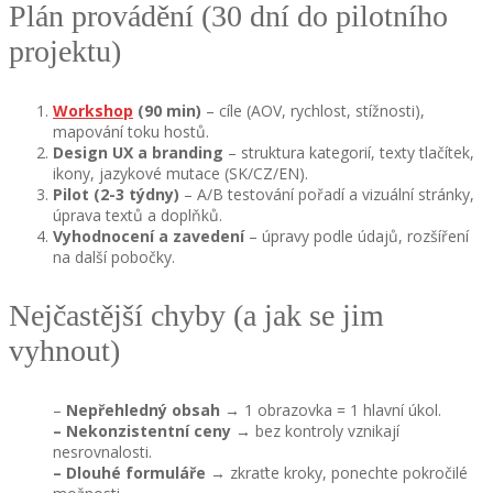
Plán provádění (30 dní do pilotního
projektu)
Workshop
(90 min)
– cíle (AOV, rychlost, stížnosti),
mapování toku hostů.
Design UX a branding
– struktura kategorií, texty tlačítek,
ikony, jazykové mutace (SK/CZ/EN).
Pilot (2-3 týdny)
– A/B testování pořadí a vizuální stránky,
úprava textů a doplňků.
Vyhodnocení a zavedení
– úpravy podle údajů, rozšíření
na další pobočky.
Nejčastější chyby (a jak se jim
vyhnout)
–
Nepřehledný obsah
→ 1 obrazovka = 1 hlavní úkol.
–
Nekonzistentní ceny
→ bez kontroly vznikají
nesrovnalosti.
–
Dlouhé formuláře
→ zkraťte kroky, ponechte pokročilé