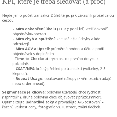
KPI, které je třeba sledovat (a proč)
Nejde jen o počet transakcí. Důležité je,
jak
zákazník prošel celou
cestou:
–
Míra dokončení úkolu (TCR
): podíl lidí, kteří dokončí
objednávku/operaci.
– Míra chyb a opuštění:
kde lidé dělají chyby a kde
odcházejí.
– Míra AOV a Upsell:
průměrná hodnota účtu a podíl
objednávek s doplněním.
–
Time to Checkout:
rychlost od prvního dotyku k
pokladně.
– CSAT/NPS:
krátký přehled po transakci (volitelný, 2-3
klepnutí).
– Repeat Usage:
opakované nákupy (z věrnostních údajů
nebo order-ahead).
Segmentace je klíčová:
polovina uživatelů chce rychlost
(“sprinteři”), druhá polovina chce objevovat (“průzkumníci”).
Optimalizujte
jednotlivé toky
a provádějte A/B testování –
řazení, velikost ceny, fotografie vs. ilustrace, znění tlačítek.