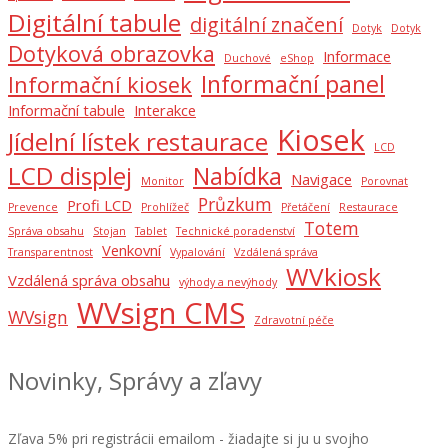
Digitální tabule
digitální značení
Dotyk
Dotyk
Dotyková obrazovka
Informace
Duchové
eShop
Informační panel
Informační kiosek
Informační tabule
Interakce
Kiosek
Jídelní lístek restaurace
LCD
LCD displej
Nabídka
Navigace
Monitor
Porovnat
Průzkum
Profi LCD
Prevence
Prohlížeč
Přetáčení
Restaurace
Totem
Správa obsahu
Stojan
Tablet
Technické poradenství
Venkovní
Transparentnost
Vypalování
Vzdálená správa
WVkiosk
Vzdálená správa obsahu
výhody a nevýhody
WVsign CMS
WVsign
Zdravotní péče
Novinky, Správy a zľavy
Zľava 5% pri registrácii emailom - žiadajte si ju u svojho