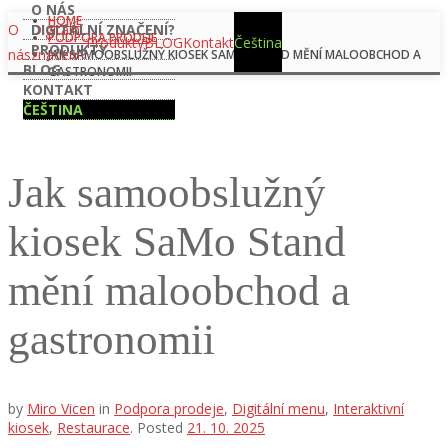
O NÁS
HOME
O
Digitální
DIGITÁLNÍ ZNAČENÍ?
PODPORA PRODEJE
Produkty
BLOG
Kontakt
Čeština
PRODUKTY
nás
značení?
JAK SAMOOBSLUŽNÝ KIOSEK SAMO STAND MĚNÍ MALOOBCHOD A
BLOG
GASTRONOMII
KONTAKT
ČEŠTINA
Jak samoobslužný
kiosek SaMo Stand
mění maloobchod a
gastronomii
by
Miro Vicen
in
Podpora prodeje
,
Digitální menu
,
Interaktivní
kiosek
,
Restaurace
.
Posted
21. 10. 2025