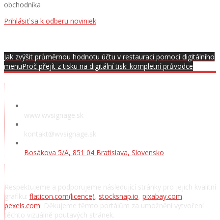
obchodníka
Prihlásiť sa k odberu noviniek
Jak zvýšit průměrnou hodnotu účtu v restauraci pomocí digitálního
menu
Proč přejít z tisku na digitální tisk: kompletní průvodce
Předváděcí místnost
www.wvsignage.sk
kontakt@wvsignage.sk
Bosákova 5/A, 851 04 Bratislava, Slovensko
Poděkování
Respektujeme a podporujeme následující stránky pro jejich kvalitní
grafiku:
flaticon.com
(licence)
,
stocksnap.io
,
pixabay.com
,
pexels.com
. Děkujeme těmto portálům za umožnění vytvoření
těchto vizuálně poutavých stránek.