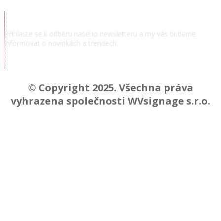
Přihlásit se k odběru novinek
Přihlaste se k odběru našeho newsletteru a my vás budeme
informovat o novinkách a trendech.
Chcem odoberať novinky a správy
© Copyright 2025. Všechna práva
vyhrazena společnosti WVsignage s.r.o.