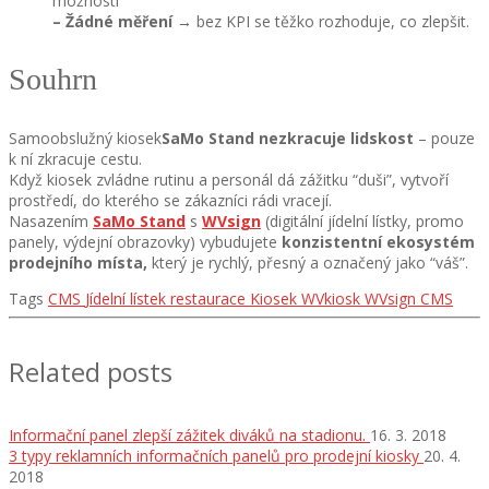
možnosti
–
Žádné měření
→ bez KPI se těžko rozhoduje, co zlepšit.
Souhrn
Samoobslužný kiosek
SaMo Stand
nezkracuje lidskost
– pouze
k ní zkracuje cestu.
Když kiosek zvládne rutinu a personál dá zážitku “duši”, vytvoří
prostředí, do kterého se zákazníci rádi vracejí.
Nasazením
SaMo Stand
s
WVsign
(digitální jídelní lístky, promo
panely, výdejní obrazovky) vybudujete
konzistentní ekosystém
prodejního místa,
který je rychlý, přesný a označený jako “váš”.
Tags
CMS
Jídelní lístek restaurace
Kiosek
WVkiosk
WVsign CMS
Related posts
Informační panel zlepší zážitek diváků na stadionu.
16. 3. 2018
3 typy reklamních informačních panelů pro prodejní kiosky
20. 4.
2018