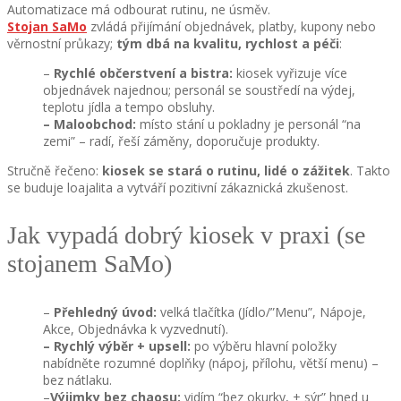
Automatizace má odbourat rutinu, ne úsměv.
Stojan SaMo
zvládá přijímání objednávek, platby, kupony nebo
věrnostní průkazy;
tým dbá na kvalitu, rychlost a péči
:
–
Rychlé občerstvení a bistra:
kiosek vyřizuje více
objednávek najednou; personál se soustředí na výdej,
teplotu jídla a tempo obsluhy.
–
Maloobchod:
místo stání u pokladny je personál “na
zemi” – radí, řeší záměny, doporučuje produkty.
Stručně řečeno:
kiosek se stará o rutinu, lidé o zážitek
. Takto
se buduje loajalita a vytváří pozitivní zákaznická zkušenost.
Jak vypadá dobrý kiosek v praxi (se
stojanem SaMo)
–
Přehledný úvod:
velká tlačítka (Jídlo/”Menu”, Nápoje,
Akce, Objednávka k vyzvednutí).
– Rychlý výběr + upsell:
po výběru hlavní položky
nabídněte rozumné doplňky (nápoj, přílohu, větší menu) –
bez nátlaku.
–
Výjimky bez chaosu:
vidím “bez okurky, + sýr” hned u