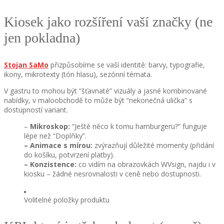
Kiosek jako rozšíření vaší značky (ne
jen pokladna)
Stojan SaMo
přizpůsobíme se vaší identitě: barvy, typografie,
ikony, mikrotexty (tón hlasu), sezónní témata.
V gastru to mohou být “šťavnaté” vizuály a jasné kombinované
nabídky, v maloobchodě to může být “nekonečná ulička” s
dostupností variant.
–
Mikroskop:
“Ještě něco k tomu hamburgeru?” funguje
lépe než “Doplňky”.
– Animace s mírou:
zvýrazňují důležité momenty (přidání
do košíku, potvrzení platby).
– Konzistence:
co vidím na obrazovkách WVsign, najdu i v
kiosku – žádné nesrovnalosti v ceně nebo dostupnosti.
Volitelné položky produktu