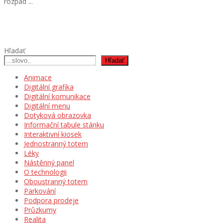
rozpad ...
Hľadať
Hľadať
Animace
Digitální grafika
Digitální komunikace
Digitální menu
Dotyková obrazovka
Informační tabule stánku
Interaktivní kiosek
Jednostranný totem
Léky
Nástěnný panel
O technologii
Oboustranný totem
Parkování
Podpora prodeje
Průzkumy
Realita