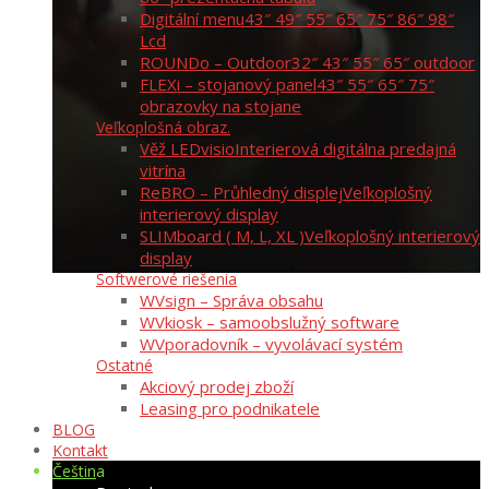
Digitální menu
43″ 49″ 55″ 65″ 75″ 86″ 98″
Lcd
ROUNDo – Outdoor
32″ 43″ 55″ 65″ outdoor
FLEXi – stojanový panel
43″ 55″ 65″ 75″
obrazovky na stojane
Veľkoplošná obraz.
Věž LEDvisio
Interierová digitálna predajná
vitrína
ReBRO – Průhledný displej
Veľkoplošný
interierový display
SLIMboard ( M, L, XL )
Veľkoplošný interierový
display
Softwerové riešenia
WVsign – Správa obsahu
WVkiosk – samoobslužný software
WVporadovník – vyvolávací systém
Ostatné
Akciový prodej zboží
Leasing pro podnikatele
BLOG
Kontakt
Čeština