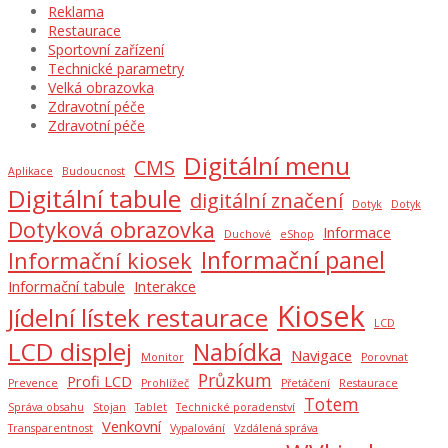
Reklama
Restaurace
Sportovní zařízení
Technické parametry
Velká obrazovka
Zdravotní péče
Zdravotní péče
Digitální menu
CMS
Aplikace
Budoucnost
Digitální tabule
digitální značení
Dotyk
Dotyk
Dotyková obrazovka
Informace
Duchové
eShop
Informační panel
Informační kiosek
Informační tabule
Interakce
Kiosek
Jídelní lístek restaurace
LCD
LCD displej
Nabídka
Navigace
Monitor
Porovnat
Průzkum
Profi LCD
Prevence
Prohlížeč
Přetáčení
Restaurace
Totem
Správa obsahu
Stojan
Tablet
Technické poradenství
Venkovní
Transparentnost
Vypalování
Vzdálená správa