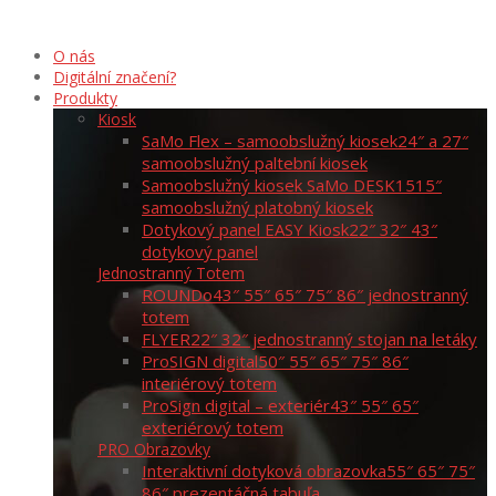
O nás
Digitální značení?
Produkty
Kiosk
SaMo Flex – samoobslužný kiosek
24″ a 27″
samoobslužný paltební kiosek
Samoobslužný kiosek SaMo DESK15
15″
samoobslužný platobný kiosek
Dotykový panel EASY Kiosk
22″ 32″ 43″
dotykový panel
Jednostranný Totem
ROUNDo
43″ 55″ 65″ 75″ 86″ jednostranný
totem
FLYER
22″ 32″ jednostranný stojan na letáky
ProSIGN digital
50″ 55″ 65″ 75″ 86″
interiérový totem
ProSign digital – exteriér
43″ 55″ 65″
exteriérový totem
PRO Obrazovky
Interaktivní dotyková obrazovka
55″ 65″ 75″
86″ prezentáčná tabuľa