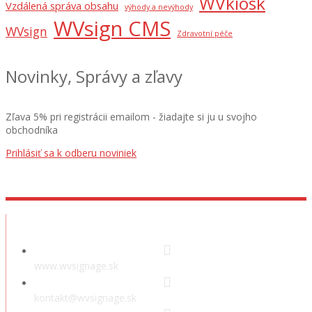
WVkiosk
Vzdálená správa obsahu
výhody a nevýhody
WVsign CMS
WVsign
Zdravotní péče
Novinky, Správy a zľavy
Zľava 5% pri registrácii emailom - žiadajte si ju u svojho
obchodníka
Prihlásiť sa k odberu noviniek
Předváděcí místnost
www.wvsignage.sk
kontakt@wvsignage.sk