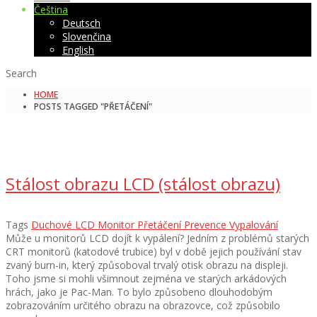
Čeština
Deutsch
Slovenčina
English
Search
HOME
POSTS TAGGED "PŘETÁČENÍ"
Stálost obrazu LCD (stálost obrazu)
Tags
Duchové
LCD
Monitor
Přetáčení
Prevence
Vypalování
Může u monitorů LCD dojít k vypálení? Jedním z problémů starých
CRT monitorů (katodové trubice) byl v době jejich používání stav
zvaný burn-in, který způsoboval trvalý otisk obrazu na displeji.
Toho jsme si mohli všimnout zejména ve starých arkádových
hrách, jako je Pac-Man. To bylo způsobeno dlouhodobým
zobrazováním určitého obrazu na obrazovce, což způsobilo