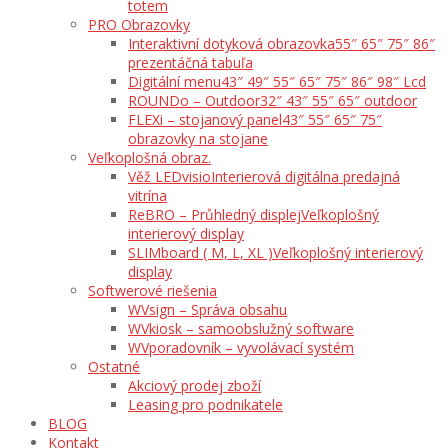
totem
PRO Obrazovky
Interaktivní dotyková obrazovka
55″ 65″ 75″ 86″
prezentáčná tabuľa
Digitální menu
43″ 49″ 55″ 65″ 75″ 86″ 98″ Lcd
ROUNDo – Outdoor
32″ 43″ 55″ 65″ outdoor
FLEXi – stojanový panel
43″ 55″ 65″ 75″
obrazovky na stojane
Veľkoplošná obraz.
Věž LEDvisio
Interierová digitálna predajná
vitrína
ReBRO – Průhledný displej
Veľkoplošný
interierový display
SLIMboard ( M, L, XL )
Veľkoplošný interierový
display
Softwerové riešenia
WVsign – Správa obsahu
WVkiosk – samoobslužný software
WVporadovník – vyvolávací systém
Ostatné
Akciový prodej zboží
Leasing pro podnikatele
BLOG
Kontakt