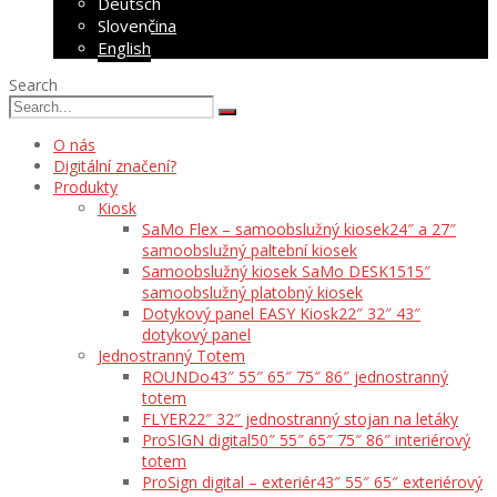
Deutsch
Slovenčina
English
Search
O nás
Digitální značení?
Produkty
Kiosk
SaMo Flex – samoobslužný kiosek
24″ a 27″
samoobslužný paltební kiosek
Samoobslužný kiosek SaMo DESK15
15″
samoobslužný platobný kiosek
Dotykový panel EASY Kiosk
22″ 32″ 43″
dotykový panel
Jednostranný Totem
ROUNDo
43″ 55″ 65″ 75″ 86″ jednostranný
totem
FLYER
22″ 32″ jednostranný stojan na letáky
ProSIGN digital
50″ 55″ 65″ 75″ 86″ interiérový
totem
ProSign digital – exteriér
43″ 55″ 65″ exteriérový