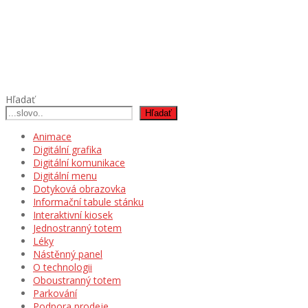
Hľadať
Hľadať
Animace
Digitální grafika
Digitální komunikace
Digitální menu
Dotyková obrazovka
Informační tabule stánku
Interaktivní kiosek
Jednostranný totem
Léky
Nástěnný panel
O technologii
Oboustranný totem
Parkování
Podpora prodeje