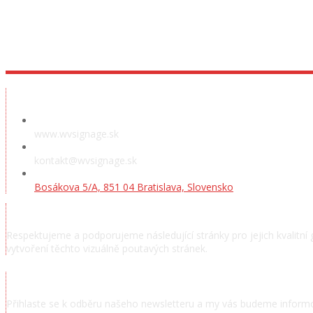
www.wvsignage.sk
kontakt@wvsignage.sk
Bosákova 5/A, 851 04 Bratislava, Slovensko
Respektujeme a podporujeme následující stránky pro jejich kvalitní 
vytvoření těchto vizuálně poutavých stránek.
Přihlaste se k odběru našeho newsletteru a my vás budeme informo