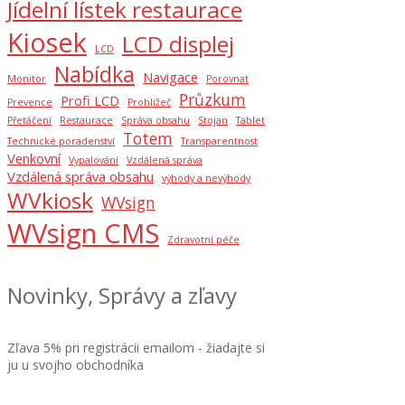
Jídelní lístek restaurace
Kiosek
LCD displej
LCD
Nabídka
Navigace
Monitor
Porovnat
Průzkum
Profi LCD
Prevence
Prohlížeč
Přetáčení
Restaurace
Správa obsahu
Stojan
Tablet
Totem
Technické poradenství
Transparentnost
Venkovní
Vypalování
Vzdálená správa
Vzdálená správa obsahu
výhody a nevýhody
WVkiosk
WVsign
WVsign CMS
Zdravotní péče
Novinky, Správy a zľavy
Zľava 5% pri registrácii emailom - žiadajte si
ju u svojho obchodníka