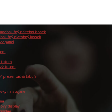
moobslužný paltební kiosek
bslužný platobný kiosek
vý panel
otem
ý totem
ový totem
6″ prezentáčná tabuľa
ovky na stojane
ína
rový display
display