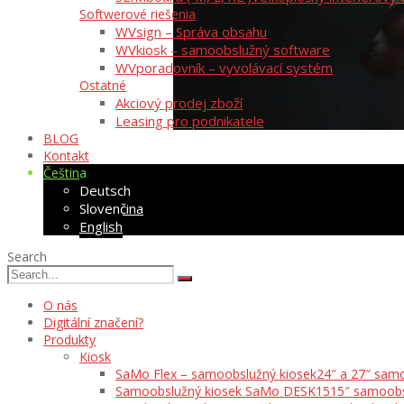
Softwerové riešenia
WVsign – Správa obsahu
WVkiosk – samoobslužný software
WVporadovník – vyvolávací systém
Ostatné
Akciový prodej zboží
Leasing pro podnikatele
BLOG
Kontakt
Čeština
Deutsch
Slovenčina
English
Search
O nás
Digitální značení?
Produkty
Kiosk
SaMo Flex – samoobslužný kiosek
24″ a 27″ samo
Samoobslužný kiosek SaMo DESK15
15″ samoobs