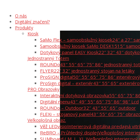
O nás
Digitální značení?
Produkty
Kiosk
SaMo Flex – samoobslužný kiosek
24″ a 27″ sa
Samoobslužný kiosek SaMo DESK15
15″ samoo
Dotykový panel EASY Kiosk
22″ 32″ 43″ dotyko
Jednostranný Totem
ROUNDo
43″ 55″ 65″ 75″ 86″ jednostranný t
FLYER
22″ 32″ jednostranný stojan na letáky
ProSIGN digital
50″ 55″ 65″ 75″ 86″ interiérov
ProSign digital – exteriér
43″ 55″ 65″ exteriér
PRO Obrazovky
Interaktivní dotyková obrazovka
55″ 65″ 75″ 8
Digitální menu
43″ 49″ 55″ 65″ 75″ 86″ 98″ Lcd
ROUNDo – Outdoor
32″ 43″ 55″ 65″ outdoor
FLEXi – stojanový panel
43″ 55″ 65″ 75″ obraz
Veľkoplošná obraz.
Věž LEDvisio
Interierová digitálna predajná vitr
ReBRO – Průhledný displej
Veľkoplošný interie
SLIMboard ( M, L, XL )
Veľkoplošný interierový 