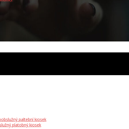
obslužný paltební kiosek
lužný platobný kiosek