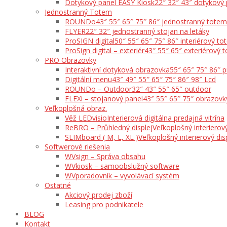
Dotykový panel EASY Kiosk
22″ 32″ 43″ dotykový 
Jednostranný Totem
ROUNDo
43″ 55″ 65″ 75″ 86″ jednostranný totem
FLYER
22″ 32″ jednostranný stojan na letáky
ProSIGN digital
50″ 55″ 65″ 75″ 86″ interiérový t
ProSign digital – exteriér
43″ 55″ 65″ exteriérový 
PRO Obrazovky
Interaktivní dotyková obrazovka
55″ 65″ 75″ 86″ 
Digitální menu
43″ 49″ 55″ 65″ 75″ 86″ 98″ Lcd
ROUNDo – Outdoor
32″ 43″ 55″ 65″ outdoor
FLEXi – stojanový panel
43″ 55″ 65″ 75″ obrazovk
Veľkoplošná obraz.
Věž LEDvisio
Interierová digitálna predajná vitrína
ReBRO – Průhledný displej
Veľkoplošný interierový
SLIMboard ( M, L, XL )
Veľkoplošný interierový dis
Softwerové riešenia
WVsign – Správa obsahu
WVkiosk – samoobslužný software
WVporadovník – vyvolávací systém
Ostatné
Akciový prodej zboží
Leasing pro podnikatele
BLOG
Kontakt