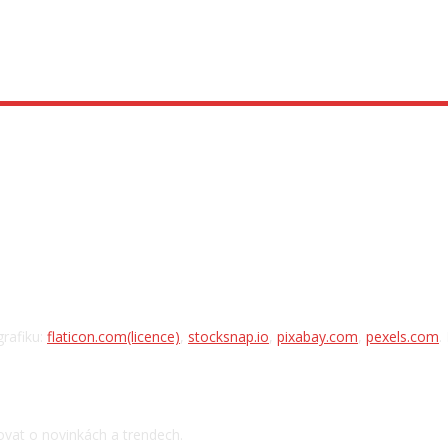
Předváděcí místnost
Poděkování
grafiku:
flaticon.com
(licence)
,
stocksnap.io
,
pixabay.com
,
pexels.com
.
Přihlásit se k odběru novinek
vat o novinkách a trendech.