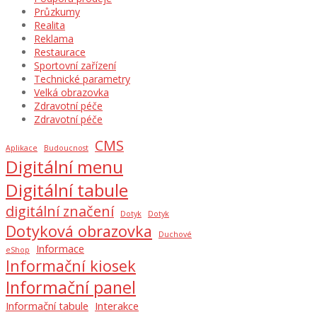
Průzkumy
Realita
Reklama
Restaurace
Sportovní zařízení
Technické parametry
Velká obrazovka
Zdravotní péče
Zdravotní péče
CMS
Aplikace
Budoucnost
Digitální menu
Digitální tabule
digitální značení
Dotyk
Dotyk
Dotyková obrazovka
Duchové
Informace
eShop
Informační kiosek
Informační panel
Informační tabule
Interakce