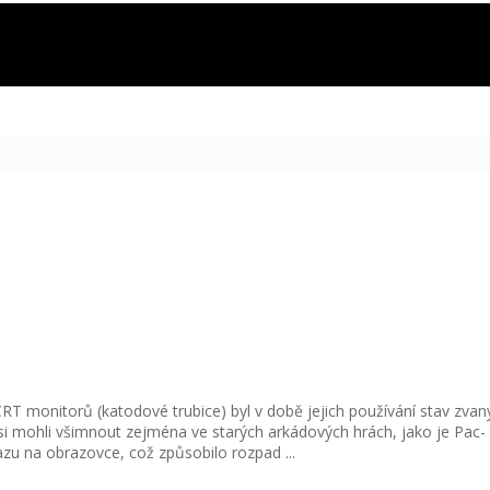
T monitorů (katodové trubice) byl v době jejich používání stav zvan
e si mohli všimnout zejména ve starých arkádových hrách, jako je Pac-
 na obrazovce, což způsobilo rozpad ...