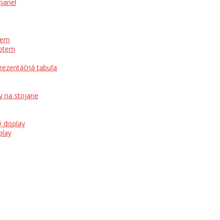
panel
otem
totem
prezentáčná tabuľa
y na stojane
 display
play