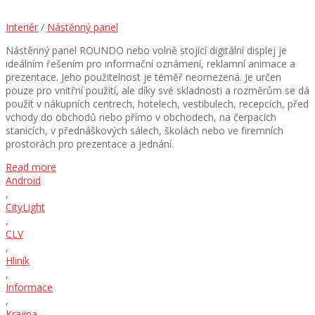
Interiér
/
Nástěnný panel
Nástěnný panel ROUNDO nebo volně stojící digitální displej je
ideálním řešením pro informační oznámení, reklamní animace a
prezentace. Jeho použitelnost je téměř neomezená. Je určen
pouze pro vnitřní použití, ale díky své skladnosti a rozměrům se dá
použít v nákupních centrech, hotelech, vestibulech, recepcích, před
vchody do obchodů nebo přímo v obchodech, na čerpacích
stanicích, v přednáškových sálech, školách nebo ve firemních
prostorách pro prezentace a jednání.
Read more
Android
,
CityLight
,
CLV
,
Hliník
,
Informace
,
Krajina