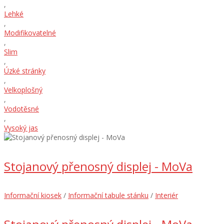
,
Lehké
,
Modifikovatelné
,
Slim
,
Úzké stránky
,
Velkoplošný
,
Vodotěsné
,
Vysoký jas
Stojanový přenosný displej - MoVa
Informační kiosek
/
Informační tabule stánku
/
Interiér