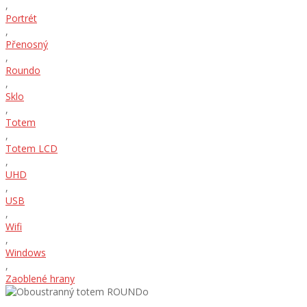
,
Portrét
,
Přenosný
,
Roundo
,
Sklo
,
Totem
,
Totem LCD
,
UHD
,
USB
,
Wifi
,
Windows
,
Zaoblené hrany