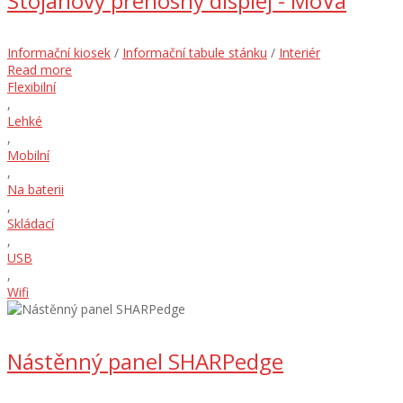
Stojanový přenosný displej - MoVa
Informační kiosek
/
Informační tabule stánku
/
Interiér
Read more
Flexibilní
,
Lehké
,
Mobilní
,
Na baterii
,
Skládací
,
USB
,
Wifi
Nástěnný panel SHARPedge