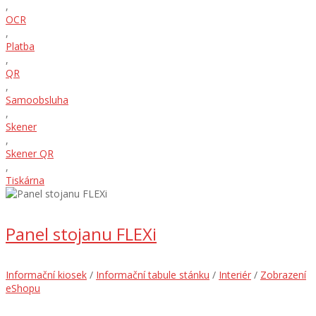
,
OCR
,
Platba
,
QR
,
Samoobsluha
,
Skener
,
Skener QR
,
Tiskárna
Panel stojanu FLEXi
Informační kiosek
/
Informační tabule stánku
/
Interiér
/
Zobrazení
eShopu