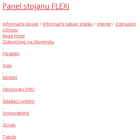
Panel stojanu FLEXi
Informační kiosek
/
Informační tabule stánku
/
Interiér
/
Zobrazení
eShopu
Read more
Dokončeno na Slovensku
,
Flexibilní
,
Kola
,
Mobilní
,
Obrazovky PRO
,
Skládací systém
,
Stohovatelné
,
Stojan
,
Tabule