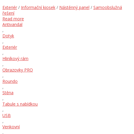
Exteriér
/
Informační kiosek
/
Nástěnný panel
/
Samoobslužná
řešení
Read more
Antivandal
,
Dotyk
,
Exteriér
,
Hliníkový rám
,
Obrazovky PRO
,
Roundo
,
Stěna
,
Tabule s nabídkou
,
USB
,
Venkovní
,