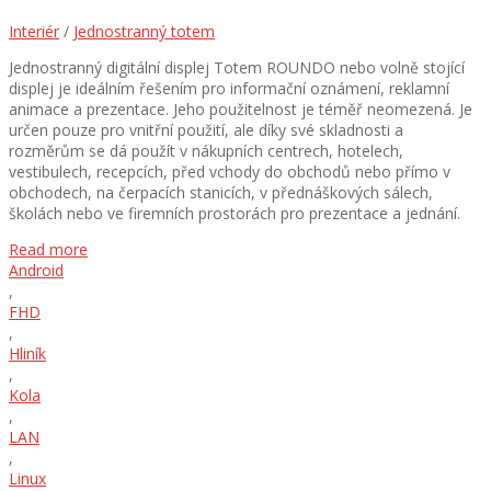
Interiér
/
Jednostranný totem
Jednostranný digitální displej Totem ROUNDO nebo volně stojící
displej je ideálním řešením pro informační oznámení, reklamní
animace a prezentace. Jeho použitelnost je téměř neomezená. Je
určen pouze pro vnitřní použití, ale díky své skladnosti a
rozměrům se dá použít v nákupních centrech, hotelech,
vestibulech, recepcích, před vchody do obchodů nebo přímo v
obchodech, na čerpacích stanicích, v přednáškových sálech,
školách nebo ve firemních prostorách pro prezentace a jednání.
Read more
Android
,
FHD
,
Hliník
,
Kola
,
LAN
,
Linux