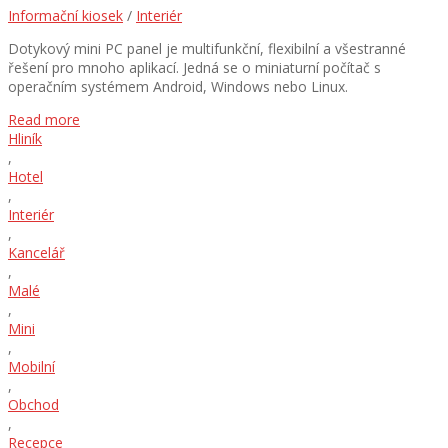
Informační kiosek
/
Interiér
Dotykový mini PC panel je multifunkční, flexibilní a všestranné
řešení pro mnoho aplikací. Jedná se o miniaturní počítač s
operačním systémem Android, Windows nebo Linux.
Read more
Hliník
,
Hotel
,
Interiér
,
Kancelář
,
Malé
,
Mini
,
Mobilní
,
Obchod
,
Recepce