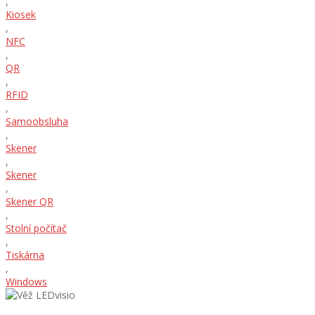
,
Kiosek
,
NFC
,
QR
,
RFID
,
Samoobsluha
,
Skener
,
Skener
,
Skener QR
,
Stolní počítač
,
Tiskárna
,
Windows