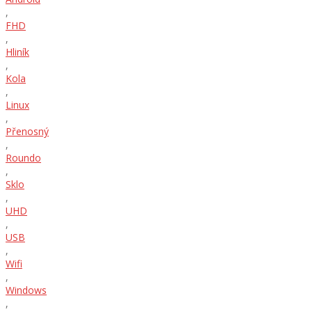
,
FHD
,
Hliník
,
Kola
,
Linux
,
Přenosný
,
Roundo
,
Sklo
,
UHD
,
USB
,
Wifi
,
Windows
,