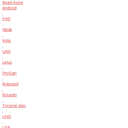
Read more
Android
,
FHD
,
Hliník
,
Kola
,
LAN
,
Linux
,
ProSign
,
Robustní
,
Roundo
,
Tvrzené sklo
,
UHD
,
USB