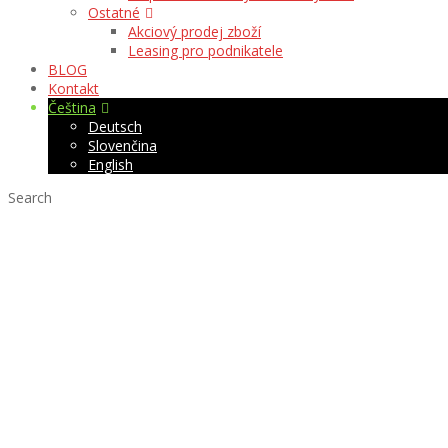
Ostatné
Akciový prodej zboží
Leasing pro podnikatele
BLOG
Kontakt
Čeština
Deutsch
Slovenčina
English
Search
CityLight oboustra
exteriér, interiér