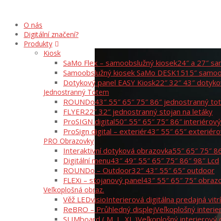
O nás
Digitální značení?
Produkty
Kiosk
SaMo Flex – samoobslužný kiosek
24″ a 27″ sa
Samoobslužný kiosek SaMo DESK15
15″ samoo
Dotykový panel EASY Kiosk
22″ 32″ 43″ dotyko
Jednostranný Totem
ROUNDo
43″ 55″ 65″ 75″ 86″ jednostranný t
FLYER
22″ 32″ jednostranný stojan na letáky
ProSIGN digital
50″ 55″ 65″ 75″ 86″ interiérov
ProSign digital – exteriér
43″ 55″ 65″ exteriér
PRO Obrazovky
Interaktivní dotyková obrazovka
55″ 65″ 75″ 8
Digitální menu
43″ 49″ 55″ 65″ 75″ 86″ 98″ Lcd
ROUNDo – Outdoor
32″ 43″ 55″ 65″ outdoor
FLEXi – stojanový panel
43″ 55″ 65″ 75″ obraz
Veľkoplošná obraz.
Věž LEDvisio
Interierová digitálna predajná vitr
ReBRO – Průhledný displej
Veľkoplošný interie
SLIMboard ( M, L, XL )
Veľkoplošný interierový 