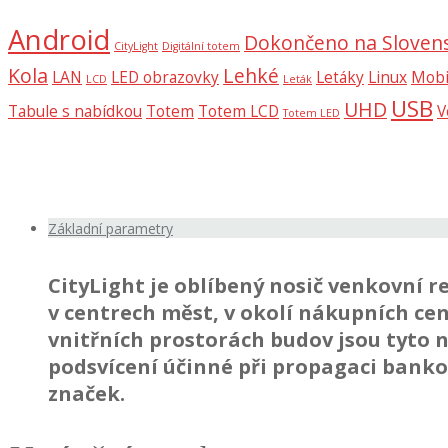
Android
Dokončeno na Sloven
CityLight
Digitální totem
Kola
Lehké
LAN
LED obrazovky
Letáky
Linux
Mobi
LCD
Leták
USB
UHD
Tabule s nabídkou
Totem
Totem LCD
V
Totem LED
Základní parametry
CityLight je oblíbený nosič venkovní 
v centrech měst, v okolí nákupních cen
vnitřních prostorách budov jsou tyto 
podsvícení účinné při propagaci bank
značek.