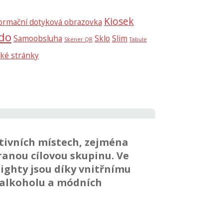
Kiosek
ormační dotyková obrazovka
do
Samoobsluha
Sklo
Slim
Skener QR
Tabule
ké stránky
tivních místech, zejména
ranou cílovou skupinu. Ve
ighty jsou díky vnitřnímu
 alkoholu a módních