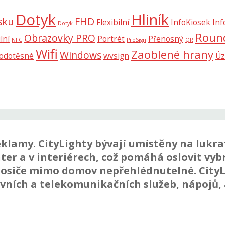
Dotyk
Hliník
sku
FHD
Flexibilní
InfoKiosek
Inf
Dotyk
Roun
Obrazovky PRO
lní
Portrét
Přenosný
NFC
ProSign
QR
Wifi
Zaoblené hrany
Windows
odotěsné
wvsign
Úz
reklamy.
CityLighty
bývají umístěny na lukra
ter a v interiérech, což pomáhá oslovit vyb
nosiče mimo domov nepřehlédnutelné. CityL
ovních a telekomunikačních služeb, nápojů,