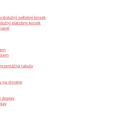
obslužný paltební kiosek
lužný platobný kiosek
panel
otem
totem
prezentáčná tabuľa
y na stojane
 display
play