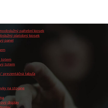
moobslužný paltební kiosek
bslužný platobný kiosek
vý panel
otem
ý totem
ový totem
6″ prezentáčná tabuľa
ovky na stojane
ína
rový display
display