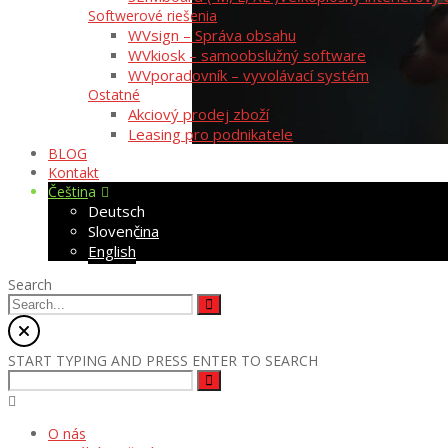
Softwerové riešenia
WVsign – Správa obsahu
WVkiosk – samoobslužný software
WVporadovník – vyvolávací systém
Ostatné
Akciový prodej zboží
Leasing pro podnikatele
BLOG
Kontakt
Čeština
Deutsch
Slovenčina
English
Search
START TYPING AND PRESS ENTER TO SEARCH
O nás