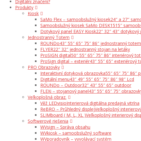
Digitální značení?
Produkty
Kiosk
SaMo Flex – samoobslužný kiosek
24″ a 27″ samo
Samoobslužný kiosek SaMo DESK15
15″ samoobs
Dotykový panel EASY Kiosk
22″ 32″ 43″ dotykový 
Jednostranný Totem
ROUNDo
43″ 55″ 65″ 75″ 86″ jednostranný totem
FLYER
22″ 32″ jednostranný stojan na letáky
ProSIGN digital
50″ 55″ 65″ 75″ 86″ interiérový t
ProSign digital – exteriér
43″ 55″ 65″ exteriérový 
PRO Obrazovky
Interaktivní dotyková obrazovka
55″ 65″ 75″ 86″ 
Digitální menu
43″ 49″ 55″ 65″ 75″ 86″ 98″ Lcd
ROUNDo – Outdoor
32″ 43″ 55″ 65″ outdoor
FLEXi – stojanový panel
43″ 55″ 65″ 75″ obrazovk
Veľkoplošná obraz.
Věž LEDvisio
Interierová digitálna predajná vitrína
ReBRO – Průhledný displej
Veľkoplošný interierový
SLIMboard ( M, L, XL )
Veľkoplošný interierový dis
Softwerové riešenia
WVsign – Správa obsahu
WVkiosk – samoobslužný software
WVporadovník – vyvolávací systém