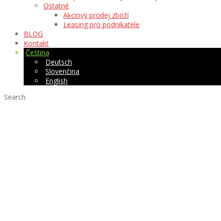
Ostatné
Akciový prodej zboží
Leasing pro podnikatele
BLOG
Kontakt
Čeština
Deutsch
Slovenčina
English
Search
WVkiosk – softwar