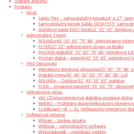
Digitální značení?
Produkty
Kiosk
SaMo Flex – samoobslužný kiosek
24″ a 27″ samo
Samoobslužný kiosek SaMo DESK15
15″ samoobs
Dotykový panel EASY Kiosk
22″ 32″ 43″ dotykový 
Jednostranný Totem
ROUNDo
43″ 55″ 65″ 75″ 86″ jednostranný totem
FLYER
22″ 32″ jednostranný stojan na letáky
ProSIGN digital
50″ 55″ 65″ 75″ 86″ interiérový t
ProSign digital – exteriér
43″ 55″ 65″ exteriérový 
PRO Obrazovky
Interaktivní dotyková obrazovka
55″ 65″ 75″ 86″ 
Digitální menu
43″ 49″ 55″ 65″ 75″ 86″ 98″ Lcd
ROUNDo – Outdoor
32″ 43″ 55″ 65″ outdoor
FLEXi – stojanový panel
43″ 55″ 65″ 75″ obrazovk
Veľkoplošná obraz.
Věž LEDvisio
Interierová digitálna predajná vitrína
ReBRO – Průhledný displej
Veľkoplošný interierový
SLIMboard ( M, L, XL )
Veľkoplošný interierový dis
Softwerové riešenia
WVsign – Správa obsahu
WVkiosk – samoobslužný software
WVporadovník – vyvolávací systém