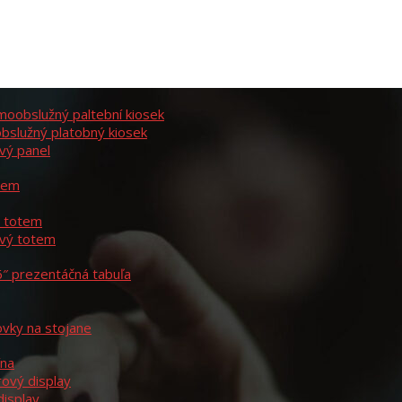
moobslužný paltební kiosek
bslužný platobný kiosek
vý panel
otem
ý totem
ový totem
6″ prezentáčná tabuľa
ovky na stojane
ína
rový display
display