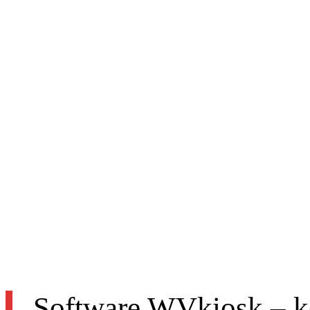
samoobslužné plat
Snadné objednávání zbo
Software WVkiosk – ko