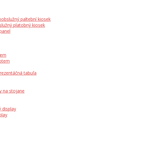
obslužný paltební kiosek
lužný platobný kiosek
panel
otem
totem
prezentáčná tabuľa
y na stojane
 display
play