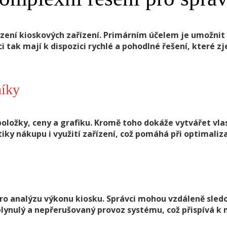
řízení kioskových zařízení. Primárním účelem je umožnit
 tak mají k dispozici rychlé a pohodlné řešení, které 
níky
žky, ceny a grafiku. Kromě toho dokáže vytvářet vlastn
iky nákupu i využití zařízení, což pomáhá při optimaliz
o analýzu výkonu kiosku. Správci mohou vzdáleně sledo
plynulý a nepřerušovaný provoz systému, což přispívá k