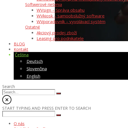
Softwerové riešenia
WVsign – Správa obsahu
WVkiosk – samoobslužný software
WVporadovník – vyvolávací systém
Ostatné
Akciový prodej zboží
Leasing pro podnikatele
BLOG
Kontakt
Čeština
Deutsch
Slovenčina
English
Search
START TYPING AND PRESS ENTER TO SEARCH
O nás