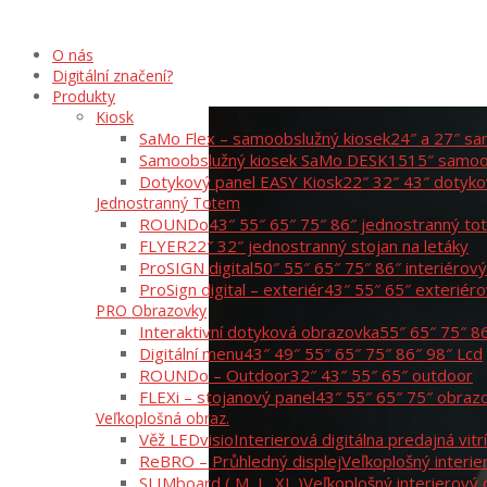
O nás
Digitální značení?
Produkty
Kiosk
SaMo Flex – samoobslužný kiosek
24″ a 27″ sa
Samoobslužný kiosek SaMo DESK15
15″ samoo
Dotykový panel EASY Kiosk
22″ 32″ 43″ dotyko
Jednostranný Totem
ROUNDo
43″ 55″ 65″ 75″ 86″ jednostranný t
FLYER
22″ 32″ jednostranný stojan na letáky
ProSIGN digital
50″ 55″ 65″ 75″ 86″ interiérov
ProSign digital – exteriér
43″ 55″ 65″ exteriér
PRO Obrazovky
Interaktivní dotyková obrazovka
55″ 65″ 75″ 8
Digitální menu
43″ 49″ 55″ 65″ 75″ 86″ 98″ Lcd
ROUNDo – Outdoor
32″ 43″ 55″ 65″ outdoor
FLEXi – stojanový panel
43″ 55″ 65″ 75″ obraz
Veľkoplošná obraz.
Věž LEDvisio
Interierová digitálna predajná vitr
ReBRO – Průhledný displej
Veľkoplošný interie
SLIMboard ( M, L, XL )
Veľkoplošný interierový 