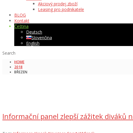
Akciový prodej zboží
Leasing pro podnikatele
BLOG
Kontakt
Čeština
Deutsch
Slovenčina
English
Search
HOME
2018
BŘEZEN
Informační panel zlepší zážitek diváků 