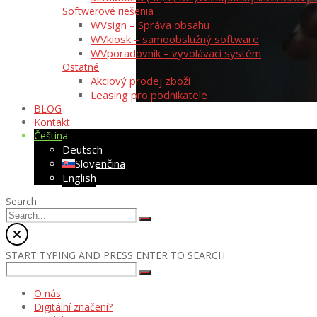
Softwerové riešenia
WVsign – Správa obsahu
WVkiosk – samoobslužný software
WVporadovník – vyvolávací systém
Ostatné
Akciový prodej zboží
Leasing pro podnikatele
BLOG
Kontakt
Čeština
Deutsch
Slovenčina
English
Search
START TYPING AND PRESS ENTER TO SEARCH
O nás
Digitální značení?