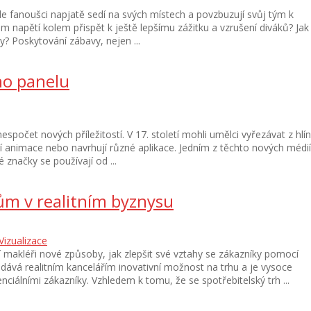
 fanoušci napjatě sedí na svých místech a povzbuzují svůj tým k
napětí kolem přispět k ještě lepšímu zážitku a vzrušení diváků? Jak
? Poskytování zábavy, nejen ...
ho panelu
počet nových příležitostí. V 17. století mohli umělci vyřezávat z hlí
lní animace nebo navrhují různé aplikace. Jedním z těchto nových médií
 značky se používají od ...
kům v realitním byznysu
Vizualizace
ní makléři nové způsoby, jak zlepšit své vztahy se zákazníky pomocí
dií dává realitním kancelářím inovativní možnost na trhu a je vysoce
ciálními zákazníky. Vzhledem k tomu, že se spotřebitelský trh ...