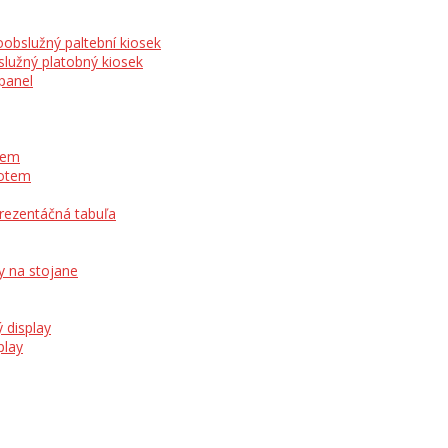
obslužný paltební kiosek
lužný platobný kiosek
panel
otem
totem
prezentáčná tabuľa
y na stojane
 display
play