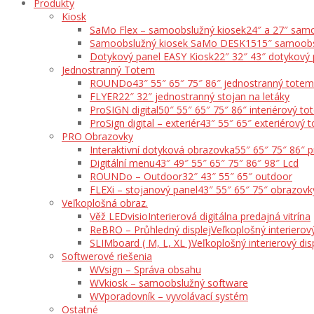
Produkty
Kiosk
SaMo Flex – samoobslužný kiosek
24″ a 27″ samo
Samoobslužný kiosek SaMo DESK15
15″ samoobs
Dotykový panel EASY Kiosk
22″ 32″ 43″ dotykový 
Jednostranný Totem
ROUNDo
43″ 55″ 65″ 75″ 86″ jednostranný totem
FLYER
22″ 32″ jednostranný stojan na letáky
ProSIGN digital
50″ 55″ 65″ 75″ 86″ interiérový t
ProSign digital – exteriér
43″ 55″ 65″ exteriérový 
PRO Obrazovky
Interaktivní dotyková obrazovka
55″ 65″ 75″ 86″ 
Digitální menu
43″ 49″ 55″ 65″ 75″ 86″ 98″ Lcd
ROUNDo – Outdoor
32″ 43″ 55″ 65″ outdoor
FLEXi – stojanový panel
43″ 55″ 65″ 75″ obrazovk
Veľkoplošná obraz.
Věž LEDvisio
Interierová digitálna predajná vitrína
ReBRO – Průhledný displej
Veľkoplošný interierový
SLIMboard ( M, L, XL )
Veľkoplošný interierový dis
Softwerové riešenia
WVsign – Správa obsahu
WVkiosk – samoobslužný software
WVporadovník – vyvolávací systém
Ostatné