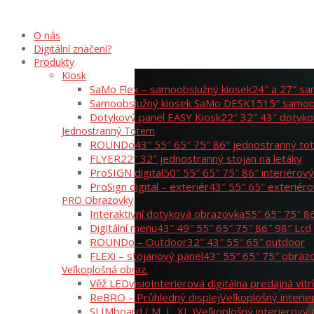
O nás
Digitální značení?
Produkty
Kiosk
SaMo Flex – samoobslužný kiosek
24″ a 27″ sa
Samoobslužný kiosek SaMo DESK15
15″ samoo
Dotykový panel EASY Kiosk
22″ 32″ 43″ dotyko
Jednostranný Totem
ROUNDo
43″ 55″ 65″ 75″ 86″ jednostranný t
FLYER
22″ 32″ jednostranný stojan na letáky
ProSIGN digital
50″ 55″ 65″ 75″ 86″ interiérov
ProSign digital – exteriér
43″ 55″ 65″ exteriér
PRO Obrazovky
Interaktivní dotyková obrazovka
55″ 65″ 75″ 8
Digitální menu
43″ 49″ 55″ 65″ 75″ 86″ 98″ Lcd
ROUNDo – Outdoor
32″ 43″ 55″ 65″ outdoor
FLEXi – stojanový panel
43″ 55″ 65″ 75″ obraz
Veľkoplošná obraz.
Věž LEDvisio
Interierová digitálna predajná vitr
ReBRO – Průhledný displej
Veľkoplošný interie
SLIMboard ( M, L, XL )
Veľkoplošný interierový 