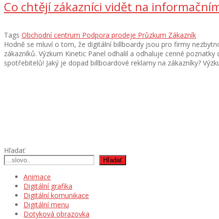
Co chtějí zákazníci vidět na informační
Tags
Obchodní centrum
Podpora prodeje
Průzkum
Zákazník
Hodně se mluví o tom, že digitální billboardy jsou pro firmy nezbytno
zákazníků. Výzkum Kinetic Panel odhalil a odhaluje cenné poznatky od
spotřebitelů! Jaký je dopad billboardové reklamy na zákazníky? Výzku
Hľadať
Hľadať
Animace
Digitální grafika
Digitální komunikace
Digitální menu
Dotyková obrazovka