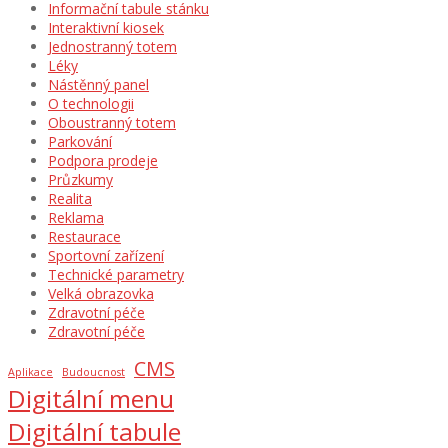
Informační tabule stánku
Interaktivní kiosek
Jednostranný totem
Léky
Nástěnný panel
O technologii
Oboustranný totem
Parkování
Podpora prodeje
Průzkumy
Realita
Reklama
Restaurace
Sportovní zařízení
Technické parametry
Velká obrazovka
Zdravotní péče
Zdravotní péče
CMS
Aplikace
Budoucnost
Digitální menu
Digitální tabule