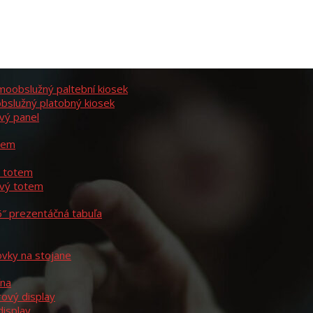
moobslužný paltební kiosek
bslužný platobný kiosek
vý panel
otem
ý totem
ový totem
6″ prezentáčná tabuľa
ovky na stojane
ína
rový display
display