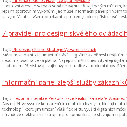
Tags
Informace
Kiosek
Navigace
Sport
WVkiosk
Sportovní aréna je sama o sobě neuvěřitelně zajímavým místem, kde
lepším sportovním výkonům. Jak může informační panel při všem tom 
se vypořádat se všemi otázkami a problémy kolem přístrojové desky
7 pravidel pro design skvělého ovládací
Tags
Photoshop
Písmo
Strategie
Vytváření stránek
Médium se mění, ale umění zůstává. Digitální věk přinesl umělcům nes
nebo malovat na velká plátna. Nejlepší umělci dnes vytvářejí digitá
je billboard. Představuje zajímavý mix tradice a moderní doby. Různé
Informační panel zlepší služby zákazní
Tags
Flexibilita
Interakce
Personalizace
Realitní kanceláře
Včasnost
Aby uspěli ve vysoce konkurenčním realitním byznysu, hledají realit
technologií, které jim umožní větší flexibilitu. Využití digitálních mé
nákladově efektivním nástrojem pro komunikaci se stávajícími i poten