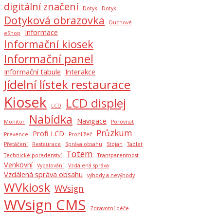
digitální značení
Dotyk
Dotyk
Dotyková obrazovka
Duchové
Informace
eShop
Informační kiosek
Informační panel
Informační tabule
Interakce
Jídelní lístek restaurace
Kiosek
LCD displej
LCD
Nabídka
Navigace
Monitor
Porovnat
Průzkum
Profi LCD
Prevence
Prohlížeč
Přetáčení
Restaurace
Správa obsahu
Stojan
Tablet
Totem
Technické poradenství
Transparentnost
Venkovní
Vypalování
Vzdálená správa
Vzdálená správa obsahu
výhody a nevýhody
WVkiosk
WVsign
WVsign CMS
Zdravotní péče