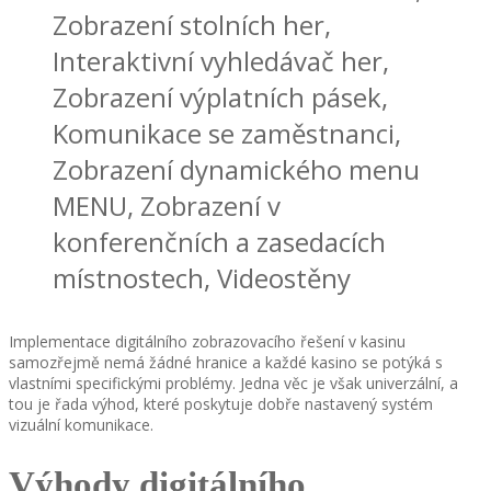
Zobrazení stolních her,
Interaktivní vyhledávač her,
Zobrazení výplatních pásek,
Komunikace se zaměstnanci,
Zobrazení dynamického menu
MENU, Zobrazení v
konferenčních a zasedacích
místnostech, Videostěny
Implementace digitálního zobrazovacího řešení v kasinu
samozřejmě nemá žádné hranice a každé kasino se potýká s
vlastními specifickými problémy. Jedna věc je však univerzální, a
tou je řada výhod, které poskytuje dobře nastavený systém
vizuální komunikace.
Výhody digitálního