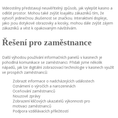
Videostěny představují neuvěřitelný způsob, jak vylepšit kasino a
odlišit prostor. Mohou také zvýšit loajalitu zákazníků tím, že
vytvoří jedinečnou zkušenost se značkou. Interaktivní displeje,
jako jsou dotykové obrazovky a kiosky, mohou dále zvýšit zájem
zákazníků a vést k opakovaným návštěvám.
Řešení pro zaměstnance
Další výhodou používání informačních panelů v kasinech je
pohodlná komunikace se zaměstnanci. Přidali jsme několik
nápadů, jak lze digitální zobrazovací technologie v kasinech využít
ve prospěch zaměstnanců:
Zobrazit informace o nadcházejících událostech
Oznámení o výročích a narozeninách
Oceňování zaměstnanců
Nouzové zprávy
Zobrazení klíčových ukazatelů výkonnosti pro
motivaci zaměstnanců
Podpora vzdělávacích příležitostí