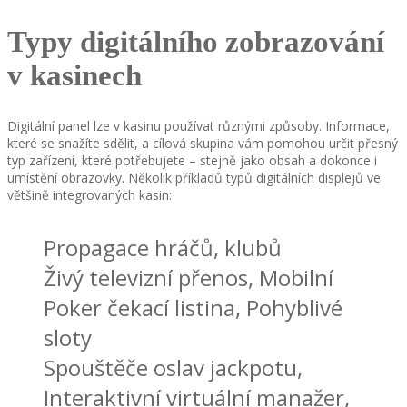
Typy digitálního zobrazování
v kasinech
Digitální panel lze v kasinu používat různými způsoby. Informace,
které se snažíte sdělit, a cílová skupina vám pomohou určit přesný
typ zařízení, které potřebujete – stejně jako obsah a dokonce i
umístění obrazovky. Několik příkladů typů digitálních displejů ve
většině integrovaných kasin:
Propagace hráčů, klubů
Živý televizní přenos, Mobilní
Poker čekací listina, Pohyblivé
sloty
Spouštěče oslav jackpotu,
Interaktivní virtuální manažer,