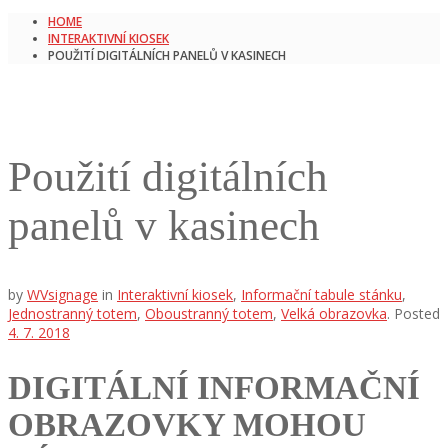
HOME
INTERAKTIVNÍ KIOSEK
POUŽITÍ DIGITÁLNÍCH PANELŮ V KASINECH
Použití digitálních
panelů v kasinech
by
WVsignage
in
Interaktivní kiosek
,
Informační tabule stánku
,
Jednostranný totem
,
Oboustranný totem
,
Velká obrazovka
.
Posted
4. 7. 2018
DIGITÁLNÍ INFORMAČNÍ
OBRAZOVKY MOHOU