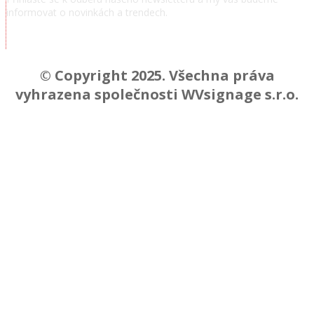
informovat o novinkách a trendech.
Chcem odoberať novinky a správy
© Copyright 2025. Všechna práva
vyhrazena společnosti WVsignage s.r.o.