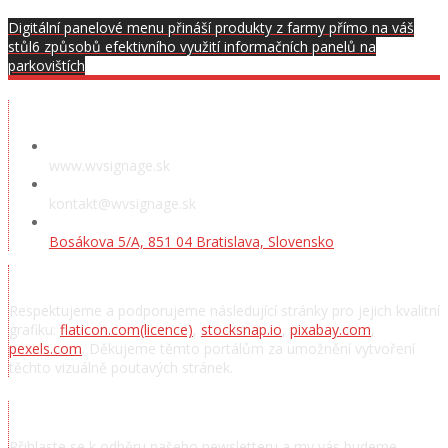
Digitální panelové menu přináší produkty z farmy přímo na váš
stůl
6 způsobů efektivního využití informačních panelů na
parkovištích
Předváděcí místnost
www.wvsignage.sk
kontakt@wvsignage.sk
Bosákova 5/A, 851 04 Bratislava, Slovensko
Poděkování
Respektujeme a podporujeme následující stránky pro jejich kvalitní
grafiku:
flaticon.com
(licence)
,
stocksnap.io
,
pixabay.com
,
pexels.com
. Děkujeme těmto portálům za umožnění vytvoření
těchto vizuálně poutavých stránek.
Přihlásit se k odběru novinek
Přihlaste se k odběru našeho newsletteru a my vás budeme