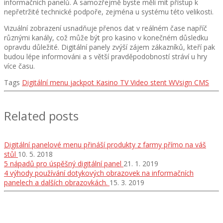
informačních panelů. A samozřejmě byste měli mít přístup k
nepřetržité technické podpoře, zejména u systému této velikosti.
Vizuální zobrazení usnadňuje přenos dat v reálném čase napříč
různými kanály, což může být pro kasino v konečném důsledku
opravdu důležité. Digitální panely zvýší zájem zákazníků, kteří pak
budou lépe informováni a s větší pravděpodobností stráví u hry
více času.
Tags
Digitální menu
jackpot
Kasino
TV
Video stent
WVsign CMS
Related posts
Digitální panelové menu přináší produkty z farmy přímo na váš
stůl
10. 5. 2018
5 nápadů pro úspěšný digitální panel
21. 1. 2019
4 výhody používání dotykových obrazovek na informačních
panelech a dalších obrazovkách.
15. 3. 2019