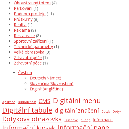
Oboustranný totem
(4)
Parkování
(1)
Podpora prodeje
(11)
Průzkumy
(8)
Realita
(1)
Reklama
(9)
Restaurace
(8)
Sportovní zařízení
(1)
Technické parametry
(1)
Velká obrazovka
(3)
Zdravotní péče
(1)
Zdravotní péče
(1)
Čeština
Deutsch
(
Němec
)
Slovenčina
(
Slovenština
)
English
(
Angličtina
)
Digitální menu
CMS
Aplikace
Budoucnost
Digitální tabule
digitální značení
Dotyk
Dotyk
Dotyková obrazovka
Informace
Duchové
eShop
Informační panel
Informační kiosek